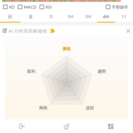
KD
MACD
RSI
手勢操作
日
週
月
1M
3M
6M
1Y
close
AI 分析與策略健檢
extension
價值
股利
趨勢
籌碼
波段
長線價值
趨勢動能
波段訊號
存股收息
login
dashboard
市場
追蹤
下單
交易
登入