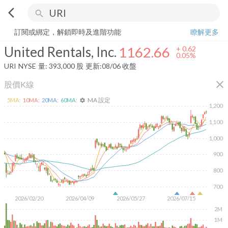
arrow_back_ios
search
United Rentals, Inc.
1162.66
+
0.05%
量:
393,000
股
訂閱或綁定，解鎖即時及進階功能
瞭解更多
United Rentals, Inc.
1162.66
+
0.62
0.05%
URI
NYSE
量:
393,000
股
更新:
08/06 收盤
close
股價K線
MA 設定
5
MA:
10
MA:
20
MA:
60
MA:
settings
1,200
1,100
1,000
900
800
700
2026/02/20
2026/04/09
2026/05/27
2026/07/15
2M
1M