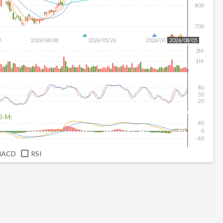
800
700
9
2026/04/08
2026/05/26
2026/07/14
2026/08/05
2M
1M
80
50
20
D-M:
40
0
-40
MACD
RSI