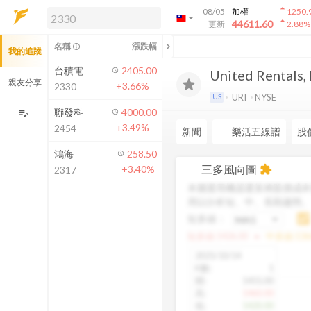
arrow_drop_up
08/05
加權
1250.
arrow_drop_down
arrow_drop_up
解鎖即時行情及進階功能
44611.60
更新
2.88
%
「綁定合作券商帳戶」或「訂閱任一
chevron_left
名稱
漲跌幅
info_outline
我的追蹤
方案」，即可解鎖以下功能：
即時行情
台積電
2405.00
United Rentals, 
即時市況與排行
親友分享
+3.66%
2330
到價通知
URI
NYSE
US
成交金額熱力圖
聯發科
4000.00
edit_note
+3.49%
2454
前往方案訂閱
新聞
樂活五線譜
股
如何綁定合作券商
鴻海
258.50
三多風向圖
+3.40%
extension
2317
本圖運用機器運算將股價成本
用以分析短、中、長期趨勢
短多線：
arrow_drop_up
短多線:
1426.00
中多線:
136
2025/10/14
K數
:
1
開
:
1455.00
高
:
1460.00
低
:
1420.00