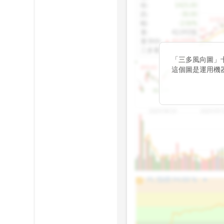
收
:
1425.00
跌
:
-30.00
1155.
幅
:
-2.06%
1100.60
量
:
42,092張
量5MA
:
▲ 43,010張
1060.76
三多量
:
-
「三多風向圖」
899.40
這個圖是運用機
傳統 6 條均線
趨勢。
812.75
2025/04/23
2025/07/
arrow_drop_up
100%
PL 指標:
94.88
%
75%
50%
25%