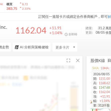
arrow_drop_up
94
櫃買
8.72
arrow_drop_up
383.75
2.33
%
訂閱任一進階卡片或綁定合作券商帳戶，即可
Inc.
1162.04
+11.91
總量:
31.2 萬
+1.04%
更新:
08/05 收
非即時
價走勢
AI 分析與策略健檢
arrow_drop_down
fullscreen
close
股價K線
變動經過雙重分析，將傳統 6 條均線彙整為三多線，
5
MA:
10
MA:
。
2026/08/05
顯示長多線
顯示高低點
開
:
1151.00
高
:
1168.62
H.C.
arrow_drop_up
6.85
長多線:
-
1496.0
低
:
1147.68
收
:
1162.04
漲
:
+11.91
1,400
幅
:
+1.04%
量
:
312仟股
1474.0