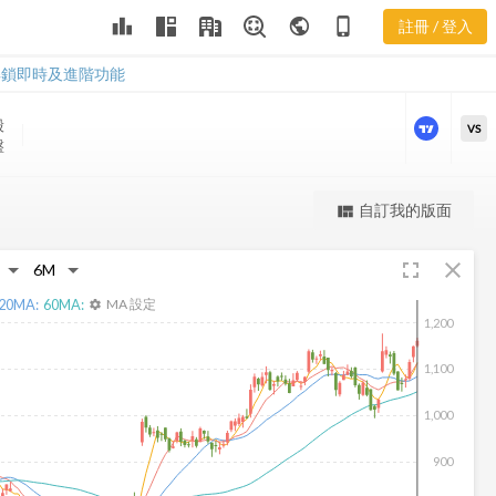
URI 三多風向
leaderboard
public
phone_iphone
註冊 / 登入
圖
URI 三多風向圖
解鎖即時及進階功能
股
VS
盤
更強大的進階價量圖表
自訂我的版面
view_quilt
完整內容，僅限註冊會員使用
fullscreen
close
註冊/登入解鎖
20
MA:
60
MA:
MA 設定
settings
1,200
1,100
1,000
900