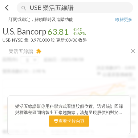
arrow_back_ios
search
U.S. Bancorp
63.81
-0.62%
量:
3,970,000
股
訂閱或綁定，解鎖即時及進階功能
瞭解更多
U.S. Bancorp
63.81
-0.40
-0.62%
USB
NYSE
量:
3,970,000
股
更新:
08/06 收盤
close
樂活五線譜
extension
區間(年)
起始日：
2025/08/08
決定係數(R²)：
0.805
變異係數(CV)：
2.98
%
以還原股價繪製
1500
1400
1300
1200
樂活五線譜幫你用科學方式看懂股價位置。透過統計回歸
與標準差區間繪製出五條趨勢線，清楚呈現股價相對於長
1100
期均衡區間的位置。當股價落在上方紅色區間，代表股價
查看卡片內容
1000
已偏離長期平均、短線可能過熱；反之，若接近下方綠色
2025/08
2025/09
2025/09
2025/10
區間，則可能出現被低估的買進機會。五線譜不只是技術
收盤距離上限:
10.17
%
收盤距離下限:
38.09
%
1500
分析，更是幫助你掌握「合理價帶」與「長期趨勢」的工