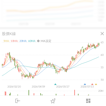
1400
具，讓投資判斷更有依據、更有信心。
1300
1200
1100
1000
900
2025/08
2025/09
2025/10
close
股價K線
MA 設定
5
MA:
10
MA:
20
MA:
60
MA:
settings
65
60
55
50
2026/02/20
2026/04/09
2026/05/27
2026/07/15
20M
10M
login
dashboard
市場
追蹤
下單
交易
登入
KD
MACD
RSI
手勢操作