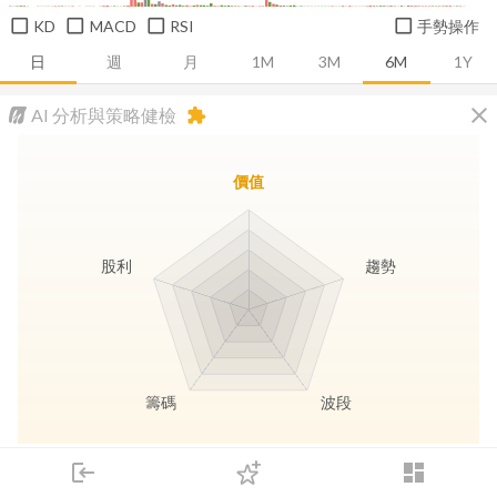
KD
MACD
RSI
手勢操作
日
週
月
1M
3M
6M
1Y
close
AI 分析與策略健檢
extension
價值
股利
趨勢
籌碼
波段
長線價值
趨勢動能
波段訊號
存股收息
login
dashboard
市場
追蹤
下單
交易
登入