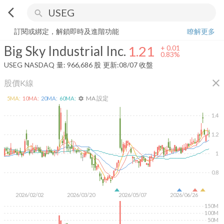
arrow_back_ios
search
Big Sky Industrial Inc.
1.21
+
0.83%
量:
966,686
股
訂閱或綁定，解鎖即時及進階功能
瞭解更多
Big Sky Industrial Inc.
1.21
+
0.01
0.83%
USEG
NASDAQ
量:
966,686
股
更新:
08/07 收盤
close
股價K線
MA 設定
5
MA:
10
MA:
20
MA:
60
MA:
settings
1.4
1.2
1
0.8
2026/02/02
2026/03/20
2026/05/07
2026/06/26
150M
100M
50M