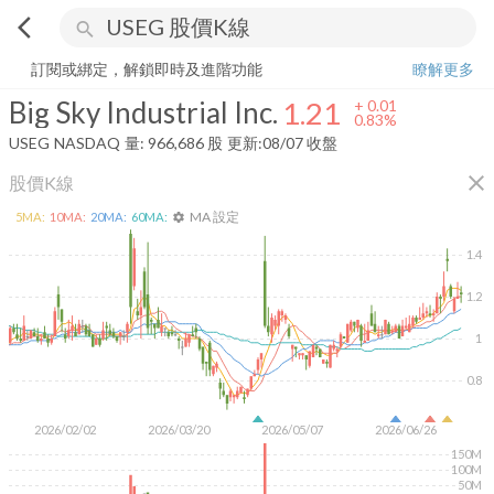
arrow_back_ios
search
Big Sky Industrial Inc.
1.21
+
0.83%
量:
966,686
股
訂閱或綁定，解鎖即時及進階功能
瞭解更多
Big Sky Industrial Inc.
1.21
+
0.01
0.83%
USEG
NASDAQ
量:
966,686
股
更新:
08/07 收盤
close
股價K線
MA 設定
5
MA:
10
MA:
20
MA:
60
MA:
settings
1.4
1.2
1
0.8
2026/02/02
2026/03/20
2026/05/07
2026/06/26
150M
100M
50M