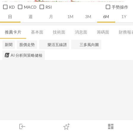
KD
MACD
RSI
手勢操作
日
週
月
1M
3M
6M
1Y
推薦卡片
基本面
技術面
消息面
籌碼面
財務報
新聞
股價走勢
樂活五線譜
三多風向圖
AI 分析與策略健檢
login
dashboard
市場
追蹤
下單
交易
登入