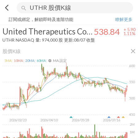
arrow_back_ios
search
United Therapeutics Corporation
538.84
+
1.11%
量:
974,000
股
訂閱或綁定，解鎖即時及進階功能
瞭解更多
United Therapeutics Corporation
538.84
+
5.90
1.11%
UTHR
NASDAQ
量:
974,000
股
更新:
08/07 收盤
close
股價K線
MA 設定
5
MA:
10
MA:
20
MA:
60
MA:
settings
600
550
500
450
2026/02/23
2026/04/10
2026/05/28
2026/07/16
2M
1M