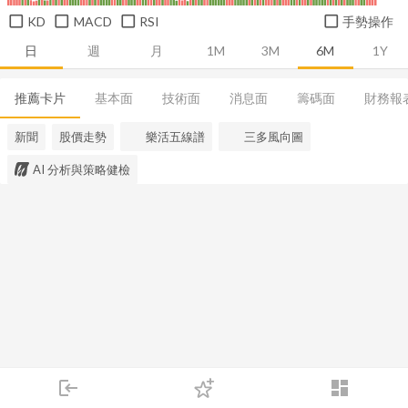
KD
MACD
RSI
手勢操作
日
週
月
1M
3M
6M
1Y
推薦卡片
基本面
技術面
消息面
籌碼面
財務報
新聞
股價走勢
樂活五線譜
三多風向圖
AI 分析與策略健檢
login
dashboard
市場
追蹤
下單
交易
登入