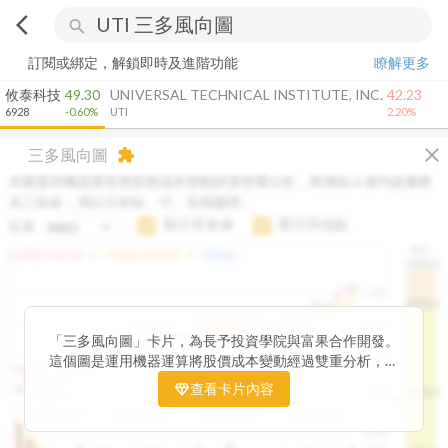
arrow_back_ios
search
訂閱或綁定，解鎖即時及進階功能
瞭解更多
攸泰科技
49.30
UNIVERSAL TECHNICAL INSTITUTE, INC.
42.23
6928
-0.60%
UTI
2.20%
close
三多風向圖
extension
本圖運用機器運算將股價成本變動經過雙重分析，將傳統 6 條均線彙整
為三多線，用以分析短、中、長期趨勢。
顯示長多線
顯示高低點
短多
H.C.
arrow_drop_up
arrow_drop_up
短多線:
1426.00
中多線:
1366.85
長多線:
-
1496.0
1,400
1474.0
1195.22
1185.26
1,200
1155.38
1100.60
「三多風向圖」卡片，為長予投資學院與富果合作開發。
1140.44
1130.48
1120.52
1060.76
1,000
這個圖是運用機器運算將股價成本變動經過雙重分析，把
899.40
傳統 6 條均線彙整為三多線，用以分析短、中、長期股價
查看卡片內容
800
1426.0
812.75
趨勢。
2025/04/23
2025/07/16
2025/08/20
2025/09/24
100K