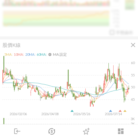
50K
1393.1
1381.1
%
100%
%
75%
%
50%
%
25%
%
0%
手勢操作
close
股價K線
MA 設定
5
MA:
10
MA:
20
MA:
60
MA:
settings
60
55
arrow_drop_up
PL 指標:
94.88
%
50
45
2026/02/06
2026/04/08
2026/05/26
2026/07/14
3K
2K
1K
login
dashboard
市場
追蹤
下單
交易
登入