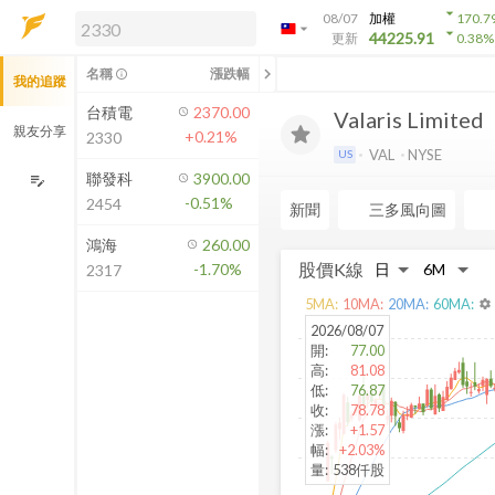
arrow_drop_down
08/07
加權
170.7
arrow_drop_down
arrow_drop_down
解鎖即時行情及進階功能
44225.91
更新
0.38
%
「綁定合作券商帳戶」或「訂閱任一
chevron_left
名稱
漲跌幅
info_outline
我的追蹤
方案」，即可解鎖以下功能：
即時行情
台積電
2370.00
Valaris Limited
即時市況與排行
親友分享
+0.21%
2330
到價通知
VAL
NYSE
US
成交金額熱力圖
聯發科
3900.00
edit_note
-0.51%
2454
前往方案訂閱
新聞
三多風向圖
如何綁定合作券商
鴻海
260.00
股價K線
-1.70%
2317
5
MA:
10
MA:
20
MA:
60
MA:
settings
2026/08/07
開
:
77.00
高
:
81.08
低
:
76.87
收
:
78.78
漲
:
+1.57
幅
:
+2.03%
量
:
538仟股