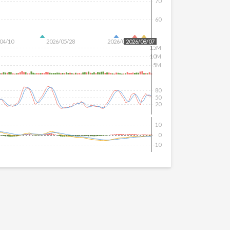
70
60
04/10
2026/05/28
2026/07/16
2026/08/07
15M
10M
5M
80
50
20
10
0
-10