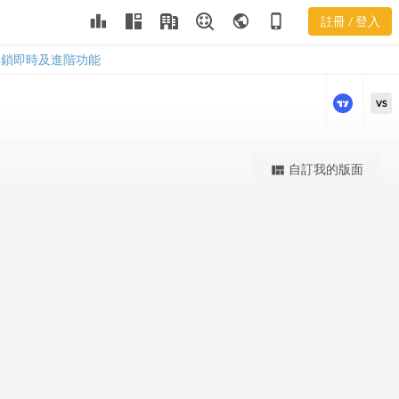
leaderboard
public
phone_iphone
註冊 / 登入
VAL 股價K線
VAL 股價K線
解鎖即時及進階功能
VS
更強大的進階價量圖表
自訂我的版面
view_quilt
完整內容，僅限註冊會員使用
註冊/登入解鎖