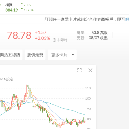
arrow_drop_down
9
櫃買
7.18
arrow_drop_down
384.19
1.83
%
訂閱任一進階卡片或綁定合作券商帳戶，即可
78.78
+1.57
總量:
53.8 萬
股
+2.03%
更新:
08/07 收盤
非即時
樂活五線譜
股價走勢
arrow_drop_down
fullscreen
close
MA 設定
110
100
90
80