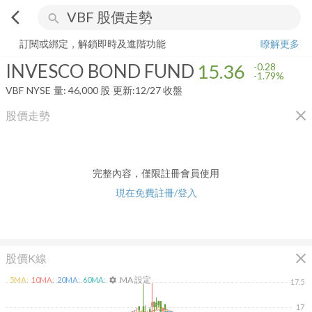
arrow_back_ios
search
INVESCO BOND FUND
15.36
-1.79%
量:
46,000
股
訂閱或綁定，解鎖即時及進階功能
瞭解更多
INVESCO BOND FUND
15.36
-0.28
-1.79%
VBF
NYSE
量:
46,000
股
更新:
12/27 收盤
close
股價走勢
完整內容，僅限註冊會員使用
現在免費註冊/登入
close
股價K線
MA 設定
5
MA:
10
MA:
20
MA:
60
MA:
settings
17.5
17