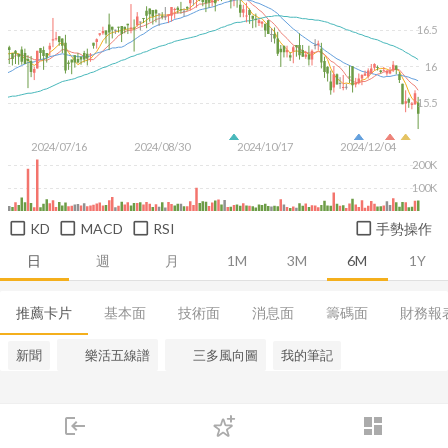
16.5
16
15.5
2024/07/16
2024/08/30
2024/10/17
2024/12/04
200K
100K
KD
MACD
RSI
手勢操作
日
週
月
1M
3M
6M
1Y
推薦卡片
基本面
技術面
消息面
籌碼面
財務報
新聞
樂活五線譜
三多風向圖
我的筆記
login
dashboard
市場
追蹤
下單
交易
登入