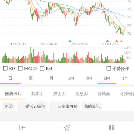
76
75
74
73
72
2026/02/19
2026/04/08
2026/05/26
2026/07/14
15M
10M
5M
KD
MACD
RSI
手勢操作
日
週
月
1M
3M
6M
1Y
推薦卡片
基本面
技術面
消息面
籌碼面
財務報
新聞
樂活五線譜
三多風向圖
我的筆記
login
dashboard
市場
追蹤
下單
交易
登入