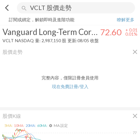
arrow_back_ios
search
Vanguard Long-Term Corporate Bond Index Fund
72.60
+
0.01%
量:
2
訂閱或綁定，解鎖即時及進階功能
瞭解更多
Vanguard Long-Term Corporate Bond Index Fund
72.60
+
0.01
0.01%
VCLT
NASDAQ
量:
2,987,150
股
更新:
08/05 收盤
close
股價走勢
完整內容，僅限註冊會員使用
現在免費註冊/登入
close
股價K線
MA 設定
5
MA:
10
MA:
20
MA:
60
MA:
settings
77