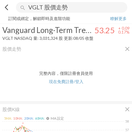
arrow_back_ios
search
Vanguard Long-Term Treasury Index Fund
53.25
+
0.17%
量:
3,031,32
訂閱或綁定，解鎖即時及進階功能
瞭解更多
Vanguard Long-Term Treasury Index Fund
53.25
+
0.09
0.17%
VGLT
NASDAQ
量:
3,031,324
股
更新:
08/05 收盤
close
股價走勢
完整內容，僅限註冊會員使用
現在免費註冊/登入
close
股價K線
MA 設定
5
MA:
10
MA:
20
MA:
60
MA:
settings
58
57