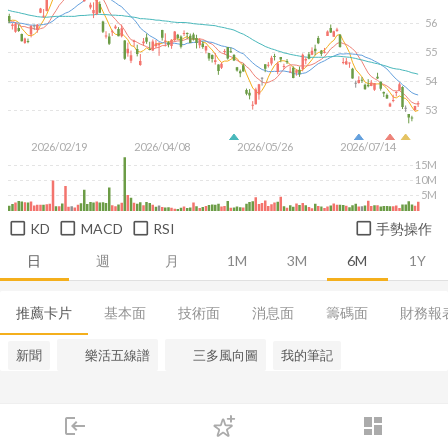
56
55
54
53
2026/02/19
2026/04/08
2026/05/26
2026/07/14
15M
10M
5M
KD
MACD
RSI
手勢操作
日
週
月
1M
3M
6M
1Y
推薦卡片
基本面
技術面
消息面
籌碼面
財務報
新聞
樂活五線譜
三多風向圖
我的筆記
login
dashboard
市場
追蹤
下單
交易
登入