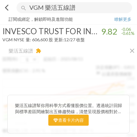
arrow_back_ios
search
INVESCO TRUST FOR INVESTMENT GRADE MUNICIPALS
9.82
-0.
訂閱或綁定，解鎖即時及進階功能
瞭解更多
INVESCO TRUST FOR INVESTMENT GRADE MUNICIPALS
9.82
-0.06
-0.61%
VGM
NYSE
量:
606,600
股
更新:
12/27 收盤
close
樂活五線譜
extension
區間(年)
起始日：
2025/08/11
決定係數(R²)：
0.815
變異係數(CV)：
2.91
%
以還原股價繪製
1500
1400
1300
1200
樂活五線譜幫你用科學方式看懂股價位置。透過統計回歸
與標準差區間繪製出五條趨勢線，清楚呈現股價相對於長
1100
期均衡區間的位置。當股價落在上方紅色區間，代表股價
查看卡片內容
1000
已偏離長期平均、短線可能過熱；反之，若接近下方綠色
2025/08
2025/09
2025/09
2025/10
區間，則可能出現被低估的買進機會。五線譜不只是技術
收盤距離上限:
10.17
%
收盤距離下限:
38.09
%
1500
分析，更是幫助你掌握「合理價帶」與「長期趨勢」的工