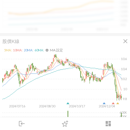
1400
具，讓投資判斷更有依據、更有信心。
1300
1200
1100
1000
900
2025/08
2025/09
2025/10
close
股價K線
MA 設定
5
MA:
10
MA:
20
MA:
60
MA:
settings
10.6
10.4
10.2
10
9.8
2024/07/16
2024/08/30
2024/10/17
2024/12/04
600K
400K
200K
login
dashboard
市場
追蹤
下單
交易
登入
KD
MACD
RSI
手勢操作