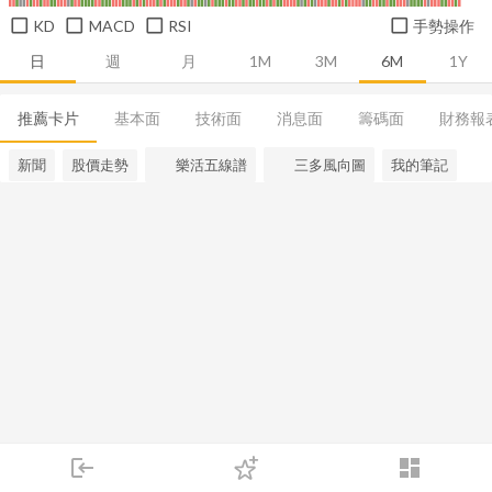
KD
MACD
RSI
手勢操作
日
週
月
1M
3M
6M
1Y
推薦卡片
基本面
技術面
消息面
籌碼面
財務報
新聞
股價走勢
樂活五線譜
三多風向圖
我的筆記
login
dashboard
市場
追蹤
下單
交易
登入