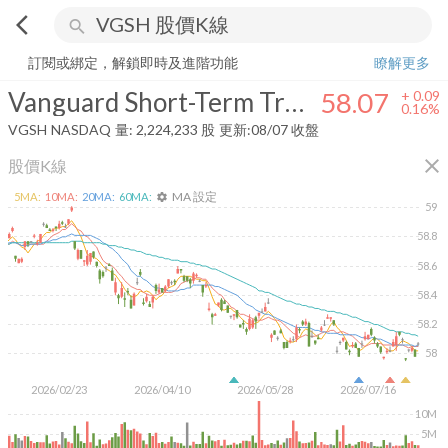
arrow_back_ios
search
Vanguard Short-Term Treasury Index Fund
58.07
+
0.16%
量:
2,224,2
訂閱或綁定，解鎖即時及進階功能
瞭解更多
Vanguard Short-Term Treasury Index Fund
58.07
+
0.09
0.16%
VGSH
NASDAQ
量:
2,224,233
股
更新:
08/07 收盤
close
股價K線
MA 設定
5
MA:
10
MA:
20
MA:
60
MA:
settings
59
58.8
58.6
58.4
58.2
58
2026/02/23
2026/04/10
2026/05/28
2026/07/16
10M
5M