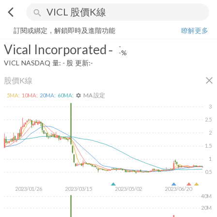
arrow_back_ios
search
Vical Incorporated
-
-%
量:
-
股
訂閱或綁定，解鎖即時及進階功能
瞭解更多
Vical Incorporated
-
-
-%
VICL
NASDAQ
量:
-
股
更新:
-
close
股價K線
MA 設定
5
MA:
10
MA:
20
MA:
60
MA:
settings
3
2.5
2
1.5
1
0.5
2023/01/26
2023/03/15
2023/05/02
2023/06/20
40M
20M