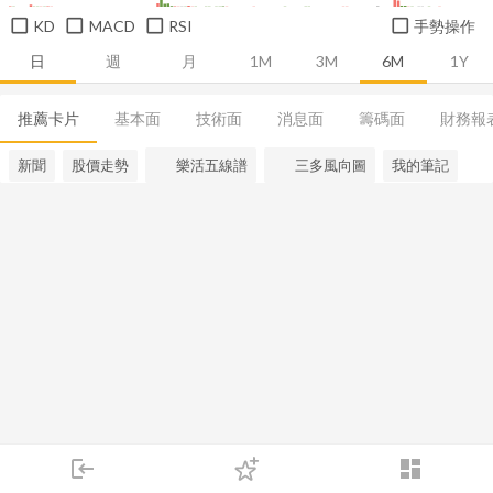
KD
MACD
RSI
手勢操作
日
週
月
1M
3M
6M
1Y
推薦卡片
基本面
技術面
消息面
籌碼面
財務報
新聞
股價走勢
樂活五線譜
三多風向圖
我的筆記
login
dashboard
市場
追蹤
下單
交易
登入