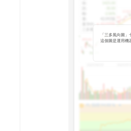
收
:
1425.00
跌
:
-30.00
1155.
幅
:
-2.06%
1100.60
量
:
42,092張
量5MA
:
▲ 43,010張
1060.76
三多量
:
-
「三多風向圖」
899.40
這個圖是運用機
傳統 6 條均線
趨勢。
812.75
2025/04/23
2025/07/
arrow_drop_up
100%
PL 指標:
94.88
%
75%
50%
25%