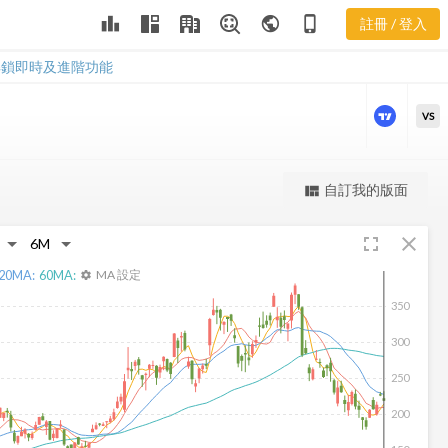
VICR 三多風
leaderboard
public
phone_iphone
註冊 / 登入
向圖
VICR 三多風向圖
解鎖即時及進階功能
VS
更強大的進階價量圖表
自訂我的版面
view_quilt
完整內容，僅限註冊會員使用
fullscreen
close
註冊/登入解鎖
20
MA:
60
MA:
MA 設定
settings
350
300
250
200