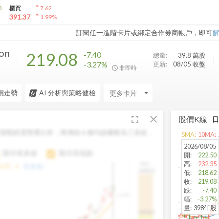
arrow_drop_up
0
櫃買
7.62
arrow_drop_up
391.37
1.99
%
訂閱任一進階卡片或綁定合作券商帳戶，即可
ion
219.08
-7.40
總量:
39.8 萬
股
-3.27%
更新:
08/05 收盤
非即時
價走勢
AI 分析與策略健檢
arrow_drop_down
fullscreen
close
股價K線
變動經過雙重分析，將傳統 6 條均線彙整為三多線，
5
MA:
10
MA:
。
2026/08/05
顯示長多線
顯示高低點
開
:
222.50
高
:
232.35
H.C.
arrow_drop_up
6.85
長多線:
-
1496.0
低
:
218.62
收
:
219.08
跌
:
-7.40
1,400
幅
:
-3.27%
量
:
398仟股
1474.0