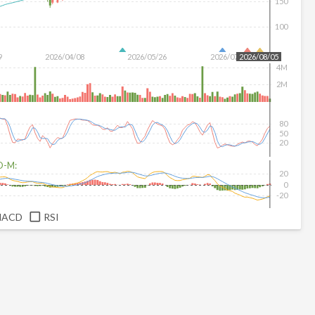
150
100
9
2026/04/08
2026/05/26
2026/07/14
2026/08/05
4M
2M
80
50
20
D-M:
20
0
-20
MACD
RSI