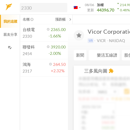
arrow_drop_down
08/06
加權
214.9
arrow_drop_down
arrow_drop_down
解鎖即時行情及進階功能
44396.70
更新
0.48
%
「綁定合作券商帳戶」或「訂閱任一
chevron_left
名稱
漲跌幅
info_outline
我的追蹤
方案」，即可解鎖以下功能：
即時行情
台積電
2365.00
Vicor Corporat
即時市況與排行
親友分享
-1.66%
2330
到價通知
VICR
NASDAQ
US
成交金額熱力圖
聯發科
3920.00
edit_note
-2.00%
2454
前往方案訂閱
新聞
樂活五線譜
股
如何綁定合作券商
鴻海
264.50
三多風向圖
+2.32%
extension
2317
本圖運用機器運算將股價成本
用以分析短、中、長期趨勢
短多線：
arrow_drop_up
短多線:
1426.00
中多線:
136
2025/10/14
K數
:
1
開
:
1455.00
高
:
1460.00
低
:
1420.00