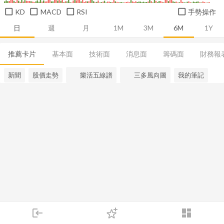
KD
MACD
RSI
手勢操作
日
週
月
1M
3M
6M
1Y
推薦卡片
基本面
技術面
消息面
籌碼面
財務報
新聞
股價走勢
樂活五線譜
三多風向圖
我的筆記
login
dashboard
市場
追蹤
下單
交易
登入