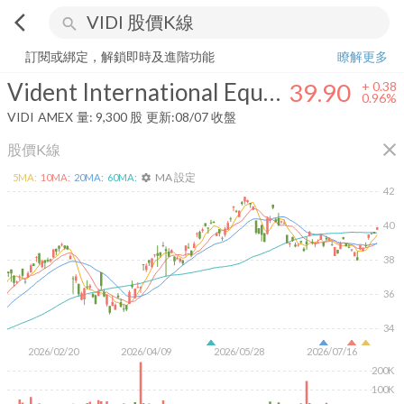
arrow_back_ios
search
Vident International Equity Fund
39.90
+
0.96%
量:
9,300
股
訂閱或綁定，解鎖即時及進階功能
瞭解更多
Vident International Equity Fund
39.90
+
0.38
0.96%
VIDI
AMEX
量:
9,300
股
更新:
08/07 收盤
close
股價K線
MA 設定
5
MA:
10
MA:
20
MA:
60
MA:
settings
42
40
38
36
34
2026/02/20
2026/04/09
2026/05/28
2026/07/16
200K
100K