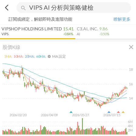
arrow_back_ios
search
訂閱或綁定，解鎖即時及進階功能
瞭解更多
VIPSHOP HOLDINGS LIMITED
15.41
C3.AI, INC.
9.86
VIPS
-0.84%
AI
-0.50%
close
股價K線
MA 設定
5
MA:
10
MA:
20
MA:
60
MA:
settings
18
16
14
2026/02/20
2026/04/09
2026/05/27
2026/07/15
6M
4M
2M