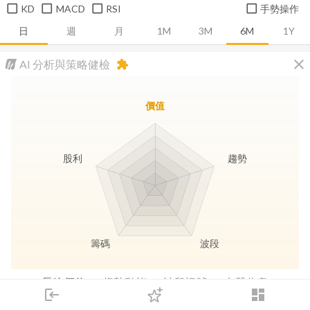
KD
MACD
RSI
手勢操作
日
週
月
1M
3M
6M
1Y
close
AI 分析與策略健檢
extension
價值
股利
趨勢
籌碼
波段
長線價值
趨勢動能
波段訊號
存股收息
login
dashboard
市場
追蹤
下單
交易
登入