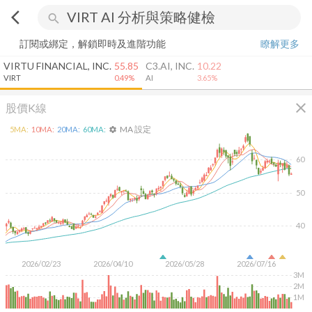
arrow_back_ios
search
訂閱或綁定，解鎖即時及進階功能
瞭解更多
VIRTU FINANCIAL, INC.
55.85
C3.AI, INC.
10.22
VIRT
0.49%
AI
3.65%
close
股價K線
MA 設定
5
MA:
10
MA:
20
MA:
60
MA:
settings
60
50
40
2026/02/23
2026/04/10
2026/05/28
2026/07/16
3M
2M
1M