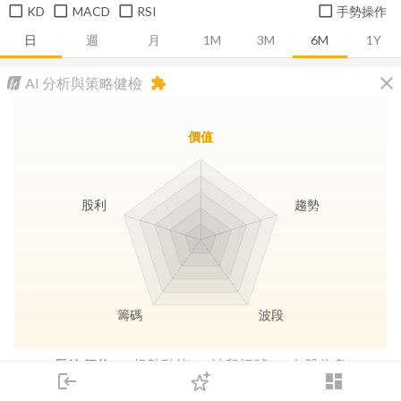
KD
MACD
RSI
手勢操作
日
週
月
1M
3M
6M
1Y
close
AI 分析與策略健檢
extension
價值
股利
趨勢
籌碼
波段
長線價值
趨勢動能
波段訊號
存股收息
login
dashboard
市場
追蹤
下單
交易
登入