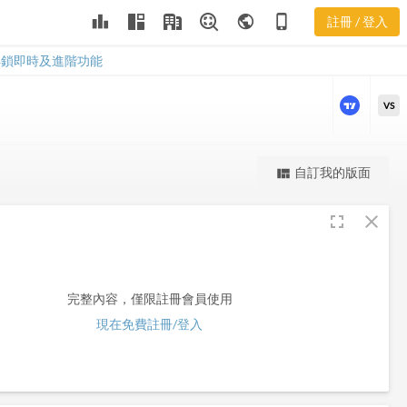
leaderboard
public
phone_iphone
註冊 / 登入
VIV
VIV
解鎖即時及進階功能
VS
更強大的進階價量圖表
自訂我的版面
view_quilt
完整內容，僅限註冊會員使用
fullscreen
close
註冊/登入解鎖
完整內容，僅限註冊會員使用
現在免費註冊/登入