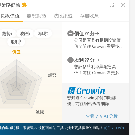
fullscreen
close
析與策略健檢
extension
長線價值
趨勢動能
波段訊號
存股收息
價值
??
分
趨勢
?
波段
?
籌碼
?
公司是否具有長期投資價
股利
?
值？前往 Growin 看更多細
價值
節
股利
??
分
想評估殖利率與配息高
低？前往 Growin 看更多細
趨勢
節
想知道 Growin 如何判斷訊
號，前往網站查看細節！
波段
查看 VIV AI 分析
 對的進場時機！來認識 AI 技術面輔助工具，找出更具優勢的買點！
前往 Growin