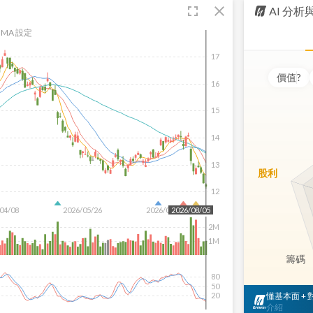
fullscreen
close
AI 分
MA 設定
17
價值
?
16
15
14
13
股利
12
04/08
2026/05/26
2026/07/14
2026/08/05
2M
1M
籌碼
80
50
懂基本面 +
20
介紹