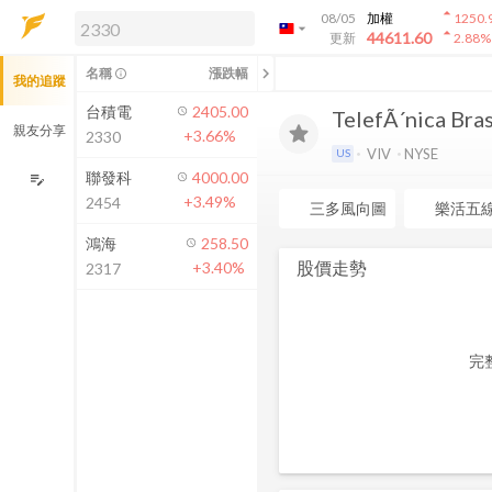
arrow_drop_up
08/05
加權
1250.
arrow_drop_down
arrow_drop_up
解鎖即時行情及進階功能
44611.60
更新
2.88
%
「綁定合作券商帳戶」或「訂閱任一
chevron_left
名稱
漲跌幅
info_outline
我的追蹤
方案」，即可解鎖以下功能：
即時行情
台積電
2405.00
TelefÃ´nica Brasi
即時市況與排行
親友分享
+3.66%
2330
到價通知
VIV
NYSE
US
成交金額熱力圖
聯發科
4000.00
edit_note
+3.49%
2454
前往方案訂閱
三多風向圖
樂活五
如何綁定合作券商
鴻海
258.50
股價走勢
+3.40%
2317
完