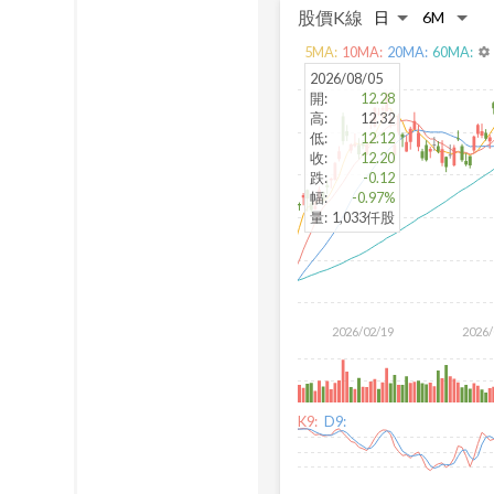
股價K線
5
MA:
10
MA:
20
MA:
60
MA:
settings
2026/08/05
開
:
12.28
高
:
12.32
低
:
12.12
收
:
12.20
跌
:
-0.12
幅
:
-0.97%
量
:
1,033仟股
2026/02/19
2026/
K9:
D9: