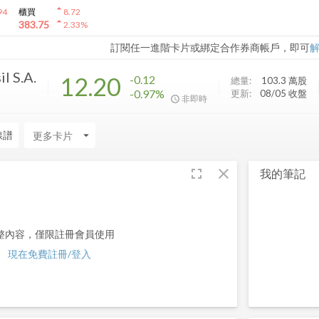
arrow_drop_up
94
櫃買
8.72
arrow_drop_up
383.75
2.33
%
訂閱任一進階卡片或綁定合作券商帳戶，即可
l S.A.
12.20
-0.12
總量:
103.3 萬
股
-0.97%
更新:
08/05 收盤
非即時
線譜
arrow_drop_down
fullscreen
close
我的筆記
整內容，僅限註冊會員使用
現在免費註冊/登入