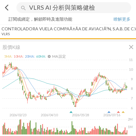
arrow_back_ios
search
訂閱或綁定，解鎖即時及進階功能
瞭解更多
CONTROLADORA VUELA COMPAÃ±Ã­A DE AVIACIÃ³N, S.A.B. DE C.V
VLRS
close
股價K線
MA 設定
5
MA:
10
MA:
20
MA:
60
MA:
settings
11
10
9
8
7
6
2026/02/23
2026/04/10
2026/05/28
2026/07/16
2M
1M