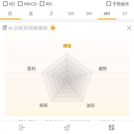
KD
MACD
RSI
手勢操作
日
週
月
1M
3M
6M
1Y
close
AI 分析與策略健檢
extension
價值
股利
趨勢
籌碼
波段
長線價值
趨勢動能
波段訊號
存股收息
login
dashboard
市場
追蹤
下單
交易
登入