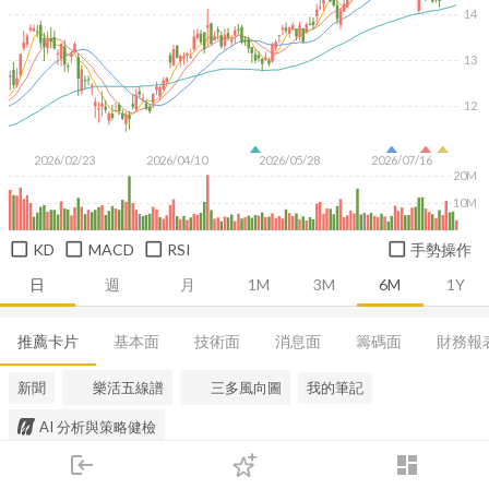
14
13
12
2026/02/23
2026/04/10
2026/05/28
2026/07/16
20M
10M
KD
MACD
RSI
手勢操作
日
週
月
1M
3M
6M
1Y
推薦卡片
基本面
技術面
消息面
籌碼面
財務報
新聞
樂活五線譜
三多風向圖
我的筆記
AI 分析與策略健檢
login
dashboard
市場
追蹤
下單
交易
登入