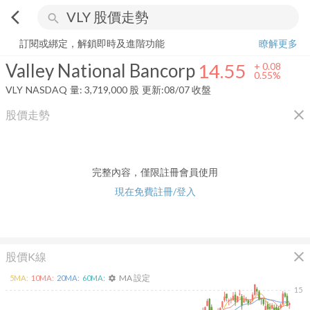
arrow_back_ios
search
Valley National Bancorp
14.55
+
0.55%
量:
3,719,000
股
訂閱或綁定，解鎖即時及進階功能
瞭解更多
Valley National Bancorp
14.55
+
0.08
0.55%
VLY
NASDAQ
量:
3,719,000
股
更新:
08/07 收盤
close
股價走勢
完整內容，僅限註冊會員使用
現在免費註冊/登入
close
股價K線
MA 設定
5
MA:
10
MA:
20
MA:
60
MA:
settings
15