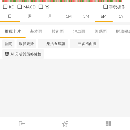
KD
MACD
RSI
手勢操作
日
週
月
1M
3M
6M
1Y
推薦卡片
基本面
技術面
消息面
籌碼面
財務報
新聞
股價走勢
樂活五線譜
三多風向圖
AI 分析與策略健檢
login
dashboard
市場
追蹤
下單
交易
登入