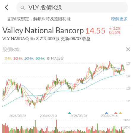
arrow_back_ios
search
Valley National Bancorp
14.55
+
0.55%
量:
3,719,000
股
訂閱或綁定，解鎖即時及進階功能
瞭解更多
Valley National Bancorp
14.55
+
0.08
0.55%
VLY
NASDAQ
量:
3,719,000
股
更新:
08/07 收盤
close
股價K線
MA 設定
5
MA:
10
MA:
20
MA:
60
MA:
settings
15
14
13
12
2026/02/23
2026/04/10
2026/05/28
2026/07/16
20M
10M