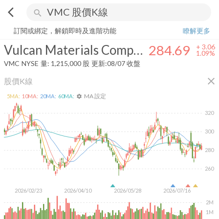
arrow_back_ios
search
Vulcan Materials Company
284.69
+
1.09%
量:
1,215,000
股
訂閱或綁定，解鎖即時及進階功能
瞭解更多
Vulcan Materials Company
284.69
+
3.06
1.09%
VMC
NYSE
量:
1,215,000
股
更新:
08/07 收盤
close
股價K線
MA 設定
5
MA:
10
MA:
20
MA:
60
MA:
settings
320
300
280
260
2026/02/23
2026/04/10
2026/05/28
2026/07/16
2M
1M