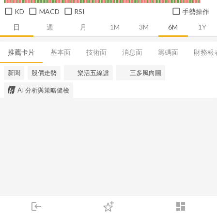
KD
MACD
RSI
手勢操作
日
週
月
1M
3M
6M
1Y
推薦卡片
基本面
技術面
消息面
籌碼面
財務報
新聞
股價走勢
樂活五線譜
三多風向圖
AI 分析與策略健檢
login
dashboard
市場
追蹤
下單
交易
登入