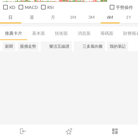
KD
MACD
RSI
手勢操作
日
週
月
1M
3M
6M
1Y
推薦卡片
基本面
技術面
消息面
籌碼面
財務報
新聞
股價走勢
樂活五線譜
三多風向圖
我的筆記
login
dashboard
市場
追蹤
下單
交易
登入