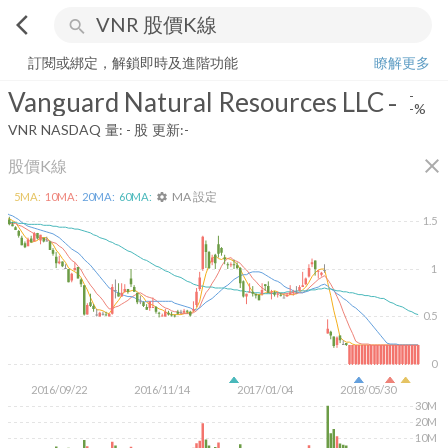
arrow_back_ios
search
Vanguard Natural Resources LLC
-
-%
量:
-
股
訂閱或綁定，解鎖即時及進階功能
瞭解更多
Vanguard Natural Resources LLC
-
-
-%
VNR
NASDAQ
量:
-
股
更新:
-
close
股價K線
MA 設定
5
MA:
10
MA:
20
MA:
60
MA:
settings
1.5
1
0.5
0
2016/09/22
2016/11/14
2017/01/04
2018/05/30
30M
20M
10M