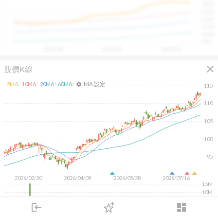
1400
具，讓投資判斷更有依據、更有信心。
1300
1200
1100
1000
900
2025/08
2025/09
2025/10
close
股價K線
MA 設定
5
MA:
10
MA:
20
MA:
60
MA:
settings
115
110
105
100
95
2026/02/20
2026/04/09
2026/05/28
2026/07/16
15M
10M
5M
login
dashboard
市場
追蹤
下單
交易
登入
KD
MACD
RSI
手勢操作