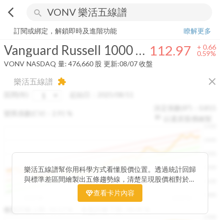
arrow_back_ios
search
Vanguard Russell 1000 Value Index Fund
112.97
+
0.59%
量:
476,660
訂閱或綁定，解鎖即時及進階功能
瞭解更多
Vanguard Russell 1000 Value Index Fund
112.97
+
0.66
0.59%
VONV
NASDAQ
量:
476,660
股
更新:
08/07 收盤
close
樂活五線譜
extension
區間(年)
起始日：
2025/08/11
決定係數(R²)：
0.815
變異係數(CV)：
2.91
%
以還原股價繪製
1500
1400
1300
1200
樂活五線譜幫你用科學方式看懂股價位置。透過統計回歸
與標準差區間繪製出五條趨勢線，清楚呈現股價相對於長
1100
期均衡區間的位置。當股價落在上方紅色區間，代表股價
查看卡片內容
1000
已偏離長期平均、短線可能過熱；反之，若接近下方綠色
2025/08
2025/09
2025/09
2025/10
區間，則可能出現被低估的買進機會。五線譜不只是技術
收盤距離上限:
10.17
%
收盤距離下限:
38.09
%
1500
分析，更是幫助你掌握「合理價帶」與「長期趨勢」的工