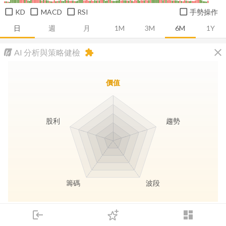
KD
MACD
RSI
手勢操作
日
週
月
1M
3M
6M
1Y
close
AI 分析與策略健檢
extension
價值
股利
趨勢
籌碼
波段
長線價值
趨勢動能
波段訊號
存股收息
login
dashboard
市場
追蹤
下單
交易
登入