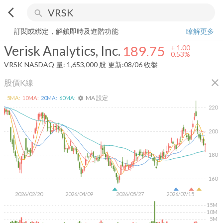
arrow_back_ios
search
Verisk Analytics, Inc.
189.75
+
0.53%
量:
1,653,000
股
訂閱或綁定，解鎖即時及進階功能
瞭解更多
Verisk Analytics, Inc.
189.75
+
1.00
0.53%
VRSK
NASDAQ
量:
1,653,000
股
更新:
08/06 收盤
close
股價K線
MA 設定
5
MA:
10
MA:
20
MA:
60
MA:
settings
220
200
180
160
2026/02/20
2026/04/09
2026/05/27
2026/07/15
15M
10M
5M