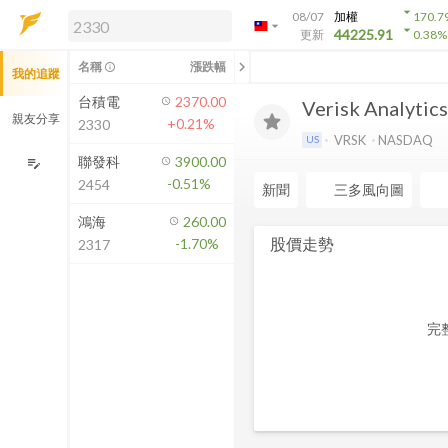
arrow_drop_down
08/07
加權
170.7
arrow_drop_down
arrow_drop_down
解鎖即時行情及進階功能
44225.91
更新
0.38
%
「綁定合作券商帳戶」或「訂閱任一
chevron_left
名稱
漲跌幅
info_outline
我的追蹤
方案」，即可解鎖以下功能：
即時行情
台積電
2370.00
Verisk Analytics,
即時市況與排行
親友分享
+0.21%
2330
到價通知
VRSK
NASDAQ
US
成交金額熱力圖
聯發科
3900.00
edit_note
-0.51%
2454
前往方案訂閱
新聞
三多風向圖
如何綁定合作券商
鴻海
260.00
股價走勢
-1.70%
2317
完