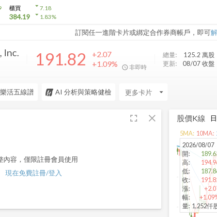
arrow_drop_down
9
櫃買
7.18
arrow_drop_down
384.19
1.83
%
訂閱任一進階卡片或綁定合作券商帳戶，即可
 Inc.
191.82
+2.07
總量:
125.2 萬
股
+1.09%
更新:
08/07 收盤
非即時
樂活五線譜
AI 分析與策略健檢
arrow_drop_down
fullscreen
close
股價K線
5
MA:
10
MA:
2026/08/07
開
:
189.6
整內容，僅限註冊會員使用
高
:
194.9
低
:
187.8
現在免費註冊/登入
收
:
191.8
漲
:
+2.0
幅
:
+1.09
量
:
1,252仟