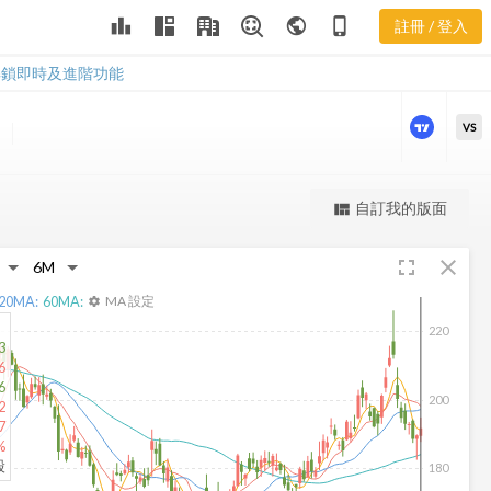
VRSK 股價走
leaderboard
public
phone_iphone
註冊 / 登入
勢
VRSK 股價走勢
解鎖即時及進階功能
VS
更強大的進階價量圖表
自訂我的版面
view_quilt
完整內容，僅限註冊會員使用
fullscreen
close
註冊/登入解鎖
20
MA:
60
MA:
MA 設定
settings
220
3
6
6
200
2
7
%
股
180