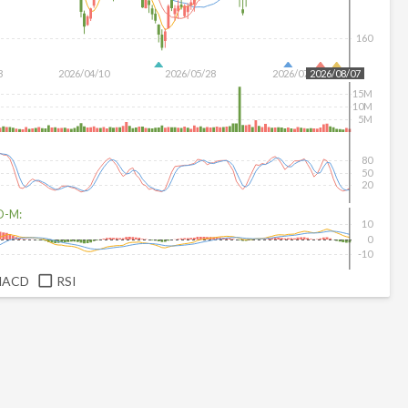
160
3
2026/04/10
2026/05/28
2026/07/16
2026/08/07
15M
10M
5M
80
50
20
D-M:
10
0
-10
MACD
RSI