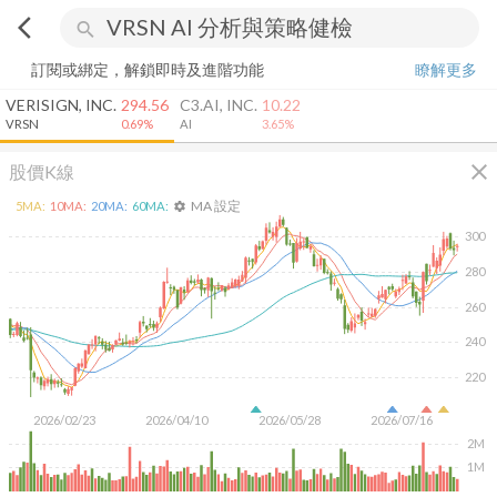
arrow_back_ios
search
訂閱或綁定，解鎖即時及進階功能
瞭解更多
VERISIGN, INC.
294.56
C3.AI, INC.
10.22
VRSN
0.69%
AI
3.65%
close
股價K線
MA 設定
5
MA:
10
MA:
20
MA:
60
MA:
settings
300
280
260
240
220
2026/02/23
2026/04/10
2026/05/28
2026/07/16
2M
1M