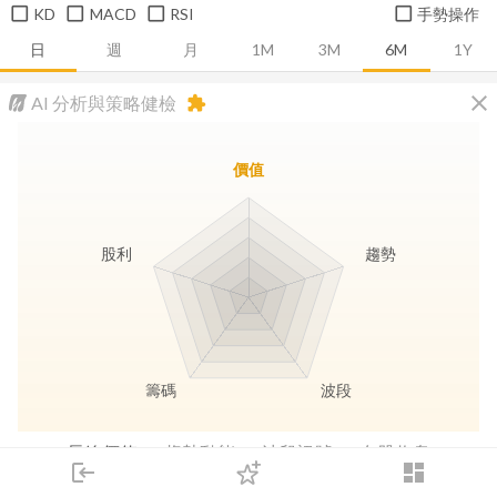
KD
MACD
RSI
手勢操作
日
週
月
1M
3M
6M
1Y
close
AI 分析與策略健檢
extension
價值
股利
趨勢
籌碼
波段
長線價值
趨勢動能
波段訊號
存股收息
login
dashboard
市場
追蹤
下單
交易
登入