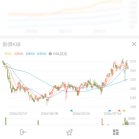
1400
具，讓投資判斷更有依據、更有信心。
1300
1200
1100
1000
900
2025/08
2025/09
2025/10
close
股價K線
MA 設定
5
MA:
10
MA:
20
MA:
60
MA:
settings
170
160
150
140
130
120
2026/02/19
2026/04/08
2026/05/26
2026/07/14
300K
200K
100K
login
dashboard
市場
追蹤
下單
交易
登入
KD
MACD
RSI
手勢操作