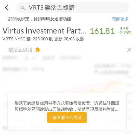
arrow_back_ios
search
Virtus Investment Partners, Inc.
161.81
-2.75%
量:
228,000
股
訂閱或綁定，解鎖即時及進階功能
瞭解更多
Virtus Investment Partners, Inc.
161.81
-4.58
-2.75%
VRTS
NYSE
量:
228,000
股
更新:
08/05 收盤
close
樂活五線譜
extension
區間(年)
起始日：
2025/08/07
決定係數(R²)：
0.792
變異係數(CV)：
3.07
%
以還原股價繪製
1500
1400
1300
1200
樂活五線譜幫你用科學方式看懂股價位置。透過統計回歸
與標準差區間繪製出五條趨勢線，清楚呈現股價相對於長
1100
期均衡區間的位置。當股價落在上方紅色區間，代表股價
查看卡片內容
1000
已偏離長期平均、短線可能過熱；反之，若接近下方綠色
2025/08
2025/09
2025/09
2025/10
區間，則可能出現被低估的買進機會。五線譜不只是技術
收盤距離上限:
10.17
%
收盤距離下限:
38.09
%
1500
分析，更是幫助你掌握「合理價帶」與「長期趨勢」的工