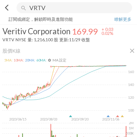
arrow_back_ios
search
Veritiv Corporation
169.99
+
0.02%
量:
1,216,100
股
訂閱或綁定，解鎖即時及進階功能
瞭解更多
Veritiv Corporation
169.99
+
0.03
0.02%
VRTV
NYSE
量:
1,216,100
股
更新:
11/29 收盤
close
股價K線
MA 設定
5
MA:
10
MA:
20
MA:
60
MA:
settings
160
140
120
100
2023/06/15
2023/08/03
2023/09/20
2023/11/06
2M
1M
500K