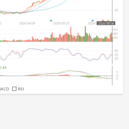
20
0
2026/04/09
2026/05/27
2026/07/15
2026/08/06
15M
10M
5M
80
50
20
D-M:
5
0
-5
MACD
RSI