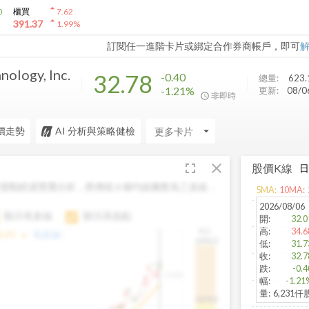
arrow_drop_up
0
櫃買
7.62
arrow_drop_up
391.37
1.99
%
訂閱任一進階卡片或綁定合作券商帳戶，即可
nology, Inc.
32.78
-0.40
總量:
623.
-1.21%
更新:
08/
非即時
價走勢
AI 分析與策略健檢
arrow_drop_down
fullscreen
close
股價K線
變動經過雙重分析，將傳統 6 條均線彙整為三多線，
5
MA:
10
MA:
。
2026/08/06
顯示長多線
顯示高低點
開
:
32.0
高
:
34.6
H.C.
arrow_drop_up
6.85
長多線:
-
1496.0
低
:
31.7
收
:
32.7
跌
:
-0.4
1,400
幅
:
-1.21
量
:
6,231仟
1474.0