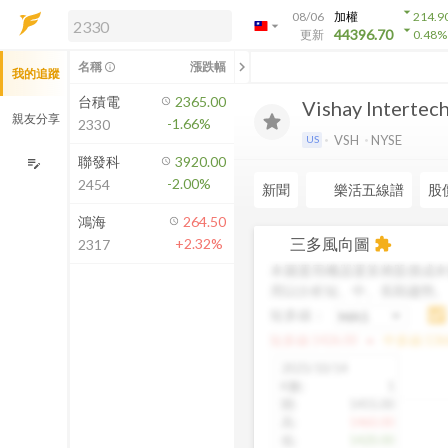
arrow_drop_down
08/06
加權
214.9
arrow_drop_down
arrow_drop_down
解鎖即時行情及進階功能
44396.70
更新
0.48
%
「綁定合作券商帳戶」或「訂閱任一
chevron_left
名稱
漲跌幅
info_outline
我的追蹤
方案」，即可解鎖以下功能：
即時行情
台積電
2365.00
Vishay Intertech
即時市況與排行
親友分享
-1.66%
2330
到價通知
VSH
NYSE
US
成交金額熱力圖
聯發科
3920.00
edit_note
-2.00%
2454
前往方案訂閱
新聞
樂活五線譜
股
如何綁定合作券商
鴻海
264.50
三多風向圖
+2.32%
extension
2317
本圖運用機器運算將股價成本
用以分析短、中、長期趨勢
短多線：
arrow_drop_up
短多線:
1426.00
中多線:
136
2025/10/14
K數
:
1
開
:
1455.00
高
:
1460.00
低
:
1420.00