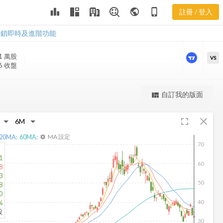
VSH 三多風向
leaderboard
public
phone_iphone
註冊 / 登入
圖
VSH 三多風向圖
解鎖即時及進階功能
1 萬
股
VS
06 收盤
更強大的進階價量圖表
自訂我的版面
view_quilt
完整內容，僅限註冊會員使用
fullscreen
close
註冊/登入解鎖
20
MA:
60
MA:
MA 設定
settings
70
1
60
8
3
50
8
0
40
%
股
30