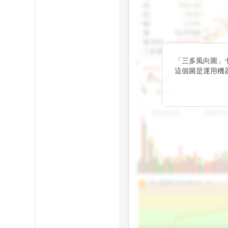
收
:
1425.00
跌
:
-30.00
1155.
幅
:
-2.06%
1100.60
量
:
42,092張
量5MA
:
▲ 43,010張
1060.76
三多量
:
-
「三多風向圖」
899.40
這個圖是運用機
傳統 6 條均線
趨勢。
812.75
2025/04/23
2025/07/
arrow_drop_up
100%
PL 指標:
94.88
%
75%
50%
25%