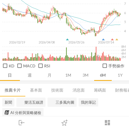
7
6
5
4
2026/02/19
2026/04/08
2026/05/26
2026/07/14
8M
6M
4M
2M
KD
MACD
RSI
手勢操作
日
週
月
1M
3M
6M
1Y
推薦卡片
基本面
技術面
消息面
籌碼面
財務報
新聞
樂活五線譜
三多風向圖
我的筆記
AI 分析與策略健檢
login
dashboard
市場
追蹤
下單
交易
登入