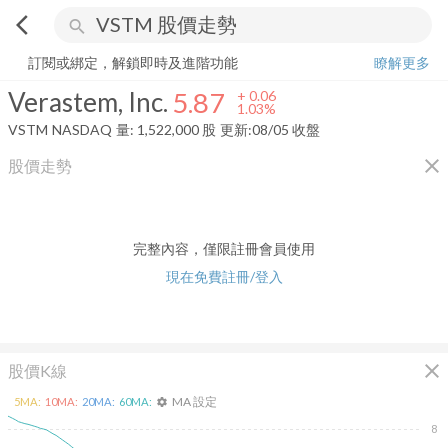
arrow_back_ios
search
Verastem, Inc.
5.87
+
1.03%
量:
1,522,000
股
訂閱或綁定，解鎖即時及進階功能
瞭解更多
Verastem, Inc.
5.87
+
0.06
1.03%
VSTM
NASDAQ
量:
1,522,000
股
更新:
08/05 收盤
close
股價走勢
完整內容，僅限註冊會員使用
現在免費註冊/登入
close
股價K線
MA 設定
5
MA:
10
MA:
20
MA:
60
MA:
settings
8