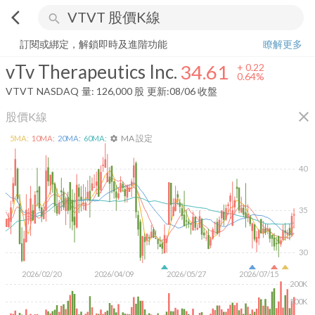
arrow_back_ios
search
vTv Therapeutics Inc.
34.61
+
0.64%
量:
126,000
股
訂閱或綁定，解鎖即時及進階功能
瞭解更多
vTv Therapeutics Inc.
34.61
+
0.22
0.64%
VTVT
NASDAQ
量:
126,000
股
更新:
08/06 收盤
close
股價K線
MA 設定
5
MA:
10
MA:
20
MA:
60
MA:
settings
40
35
30
2026/02/20
2026/04/09
2026/05/27
2026/07/15
200K
100K