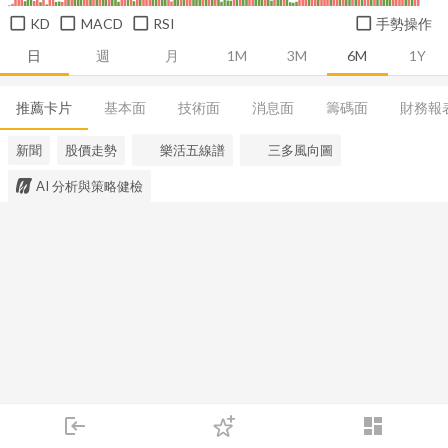
KD
MACD
RSI
手勢操作
日
週
月
1M
3M
6M
1Y
推薦卡片
基本面
技術面
消息面
籌碼面
財務報
新聞
股價走勢
樂活五線譜
三多風向圖
AI 分析與策略健檢
login
dashboard
市場
追蹤
下單
交易
登入