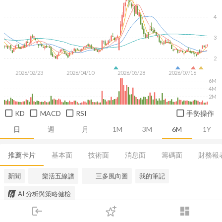
4
3
2
2026/02/23
2026/04/10
2026/05/28
2026/07/16
6M
4M
2M
KD
MACD
RSI
手勢操作
日
週
月
1M
3M
6M
1Y
推薦卡片
基本面
技術面
消息面
籌碼面
財務報
新聞
樂活五線譜
三多風向圖
我的筆記
AI 分析與策略健檢
login
dashboard
市場
追蹤
下單
交易
登入