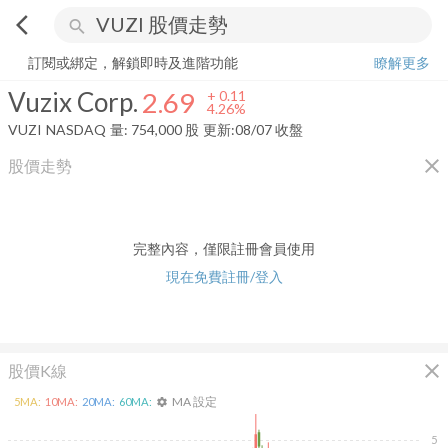
arrow_back_ios
search
Vuzix Corp.
2.69
+
4.26%
量:
754,000
股
訂閱或綁定，解鎖即時及進階功能
瞭解更多
Vuzix Corp.
2.69
+
0.11
4.26%
VUZI
NASDAQ
量:
754,000
股
更新:
08/07 收盤
close
股價走勢
完整內容，僅限註冊會員使用
現在免費註冊/登入
close
股價K線
MA 設定
5
MA:
10
MA:
20
MA:
60
MA:
settings
5