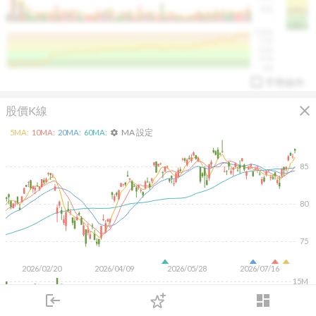
50K
1393.1
1381.1
%
100%
%
75%
%
50%
%
25%
%
0%
手勢操作
close
股價K線
MA 設定
5
MA:
10
MA:
20
MA:
60
MA:
settings
85
arrow_drop_up
PL 指標:
94.88
%
80
75
2026/02/20
2026/04/09
2026/05/28
2026/07/16
15M
10M
login
dashboard
5M
市場
追蹤
下單
交易
登入