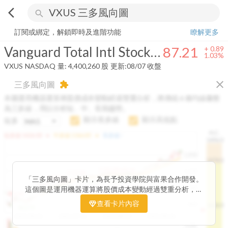
arrow_back_ios
search
Vanguard Total Intl Stock Idx Fund
87.21
+
1.03%
量:
4,400,260
股
訂閱或綁定，解鎖即時及進階功能
瞭解更多
Vanguard Total Intl Stock Idx Fund
87.21
+
0.89
1.03%
VXUS
NASDAQ
量:
4,400,260
股
更新:
08/07 收盤
close
三多風向圖
extension
本圖運用機器運算將股價成本變動經過雙重分析，將傳統 6 條均線彙整
為三多線，用以分析短、中、長期趨勢。
顯示長多線
顯示高低點
短多
H.C.
arrow_drop_up
arrow_drop_up
短多線:
1426.00
中多線:
1366.85
長多線:
-
1496.0
1,400
1474.0
1195.22
1185.26
1,200
1155.38
1100.60
「三多風向圖」卡片，為長予投資學院與富果合作開發。
1140.44
1130.48
1120.52
1060.76
1,000
這個圖是運用機器運算將股價成本變動經過雙重分析，把
899.40
傳統 6 條均線彙整為三多線，用以分析短、中、長期股價
查看卡片內容
800
1426.0
812.75
趨勢。
2025/04/23
2025/07/16
2025/08/20
2025/09/24
100K