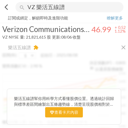
arrow_back_ios
search
Verizon Communications Inc.
46.99
+
1.12%
量:
21,821,615
股
訂閱或綁定，解鎖即時及進階功能
瞭解更多
Verizon Communications Inc.
46.99
+
0.52
1.12%
VZ
NYSE
量:
21,821,615
股
更新:
08/06 收盤
close
樂活五線譜
extension
區間(年)
起始日：
2025/08/08
決定係數(R²)：
0.805
變異係數(CV)：
2.98
%
以還原股價繪製
1500
1400
1300
1200
樂活五線譜幫你用科學方式看懂股價位置。透過統計回歸
與標準差區間繪製出五條趨勢線，清楚呈現股價相對於長
1100
期均衡區間的位置。當股價落在上方紅色區間，代表股價
查看卡片內容
1000
已偏離長期平均、短線可能過熱；反之，若接近下方綠色
2025/08
2025/09
2025/09
2025/10
區間，則可能出現被低估的買進機會。五線譜不只是技術
收盤距離上限:
10.17
%
收盤距離下限:
38.09
%
1500
分析，更是幫助你掌握「合理價帶」與「長期趨勢」的工