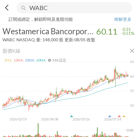
arrow_back_ios
search
Westamerica Bancorporation
60.11
-0.51%
量:
148,000
股
訂閱或綁定，解鎖即時及進階功能
瞭解更多
Westamerica Bancorporation
60.11
-0.31
-0.51%
WABC
NASDAQ
量:
148,000
股
更新:
08/05 收盤
close
股價K線
MA 設定
5
MA:
10
MA:
20
MA:
60
MA:
settings
65
60
55
50
2026/02/19
2026/04/08
2026/05/26
2026/07/14
500K