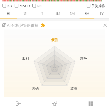
KD
MACD
RSI
手勢操作
日
週
月
1M
3M
6M
1Y
close
AI 分析與策略健檢
extension
價值
股利
趨勢
籌碼
波段
長線價值
趨勢動能
波段訊號
存股收息
login
dashboard
市場
追蹤
下單
交易
登入