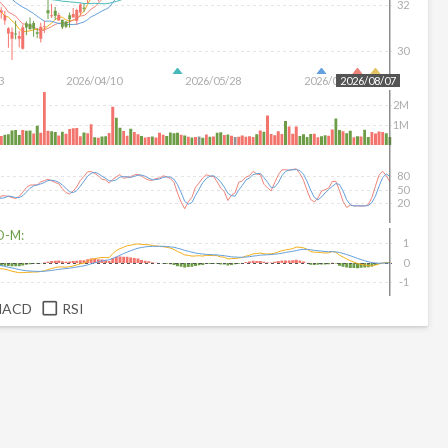
32
30
3
2026/04/10
2026/05/28
2026/07/16
2026/08/07
2M
1M
80
50
20
D-M:
1
0
-1
MACD
RSI