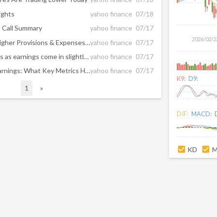
ights
yahoo finance
07/18
s Call Summary
yahoo finance
07/17
2026/02/2
WAFD Q3 Earnings Lag on Higher Provisions & Expenses, Revenues Up Y/Y
yahoo finance
07/17
WaFd revenue tops forecasts as earnings come in slightly below expectations
yahoo finance
07/17
WaFd (WAFD) Reports Q3 Earnings: What Key Metrics Have to Say
yahoo finance
07/17
K9:
D9:
1
»
DIF:
MACD:
KD