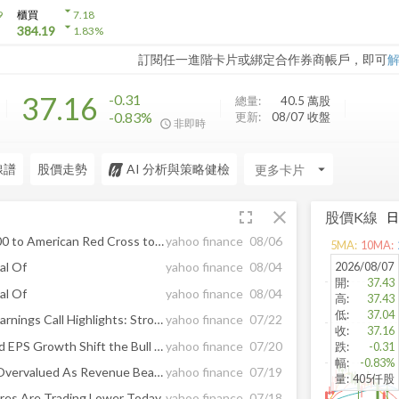
arrow_drop_down
9
櫃買
7.18
arrow_drop_down
384.19
1.83
%
訂閱任一進階卡片或綁定合作券商帳戶，即可
37.16
-0.31
總量:
40.5 萬
股
-0.83%
更新:
08/07 收盤
非即時
線譜
股價走勢
AI 分析與策略健檢
arrow_drop_down
fullscreen
close
股價K線
WaFd Bank Donates $100,000 to American Red Cross to Support Spokane and Eastern Washington Wildfire Relief
yahoo finance
08/06
5
MA:
10
MA:
2026/08/07
al Of
yahoo finance
08/04
開
:
37.43
al Of
yahoo finance
08/04
高
:
37.43
低
:
37.04
WaFd Inc (WAFD) Q3 2026 Earnings Call Highlights: Strong Loan Growth and Shareholder Returns ...
yahoo finance
07/22
收
:
37.16
Does WaFd’s Buyback-Fueled EPS Growth Shift the Bull Case for WAFD?
yahoo finance
07/20
跌
:
-0.31
幅
:
-0.83%
WaFd (WAFD) Could Be 2% Overvalued As Revenue Beat Meets Credit Cost Concerns
yahoo finance
07/19
量
:
405仟股
es Are Trading Lower Today
yahoo finance
07/18