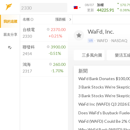
arrow_drop_down
08/07
加權
170.7
arrow_drop_down
arrow_drop_down
解鎖即時行情及進階功能
44225.91
更新
0.38
%
「綁定合作券商帳戶」或「訂閱任一
chevron_left
名稱
漲跌幅
info_outline
我的追蹤
方案」，即可解鎖以下功能：
即時行情
台積電
2370.00
WaFd, Inc.
即時市況與排行
親友分享
+0.21%
2330
到價通知
WAFD
NASDAQ
US
成交金額熱力圖
聯發科
3900.00
edit_note
-0.51%
2454
前往方案訂閱
三多風向圖
樂活五
如何綁定合作券商
鴻海
260.00
新聞
-1.70%
2317
3 Bank Stocks We’re Skeptic
3 Bank Stocks We’re Skeptic
Why WaFd Bank (WAFD) Shar