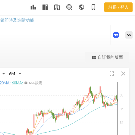
leaderboard
public
phone_iphone
註冊 / 登入
WAFD 新聞
WAFD 新聞
解鎖即時及進階功能
VS
更強大的進階價量圖表
自訂我的版面
view_quilt
完整內容，僅限註冊會員使用
fullscreen
close
註冊/登入解鎖
20
MA:
60
MA:
MA 設定
settings
38
36
34