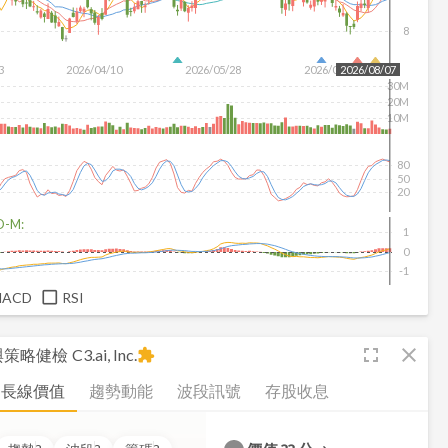
8
3
2026/04/10
2026/05/28
2026/07/16
2026/08/07
30M
20M
10M
80
50
20
D-M:
1
0
-1
MACD
RSI
fullscreen
close
析與策略健檢
C3.ai, Inc.
extension
長線價值
趨勢動能
波段訊號
存股收息