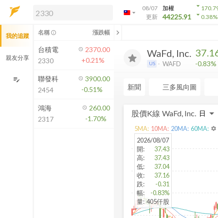
arrow_drop_down
08/07
加權
170.7
arrow_drop_down
arrow_drop_down
解鎖即時行情及進階功能
44225.91
更新
0.38
%
「綁定合作券商帳戶」或「訂閱任一
chevron_left
名稱
漲跌幅
info_outline
我的追蹤
方案」，即可解鎖以下功能：
即時行情
台積電
2370.00
37.1
WaFd, Inc.
即時市況與排行
親友分享
+0.21%
2330
-0.83%
WAFD
US
到價通知
成交金額熱力圖
聯發科
3900.00
edit_note
新聞
三多風向圖
-0.51%
2454
前往方案訂閱
如何綁定合作券商
鴻海
260.00
股價K線
WaFd, Inc.
-1.70%
2317
5
MA:
10
MA:
20
MA:
60
MA:
settings
2026/08/07
開
:
37.43
高
:
37.43
低
:
37.04
收
:
37.16
跌
:
-0.31
幅
:
-0.83%
量
:
405仟股