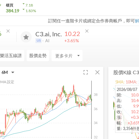
arrow_drop_down
9
櫃買
7.18
arrow_drop_down
384.19
1.83
%
訂閱任一進階卡片或綁定合作券商帳戶，即可
close
close
6
10.22
C3.ai, Inc.
+3.65%
AI
US
樂活五線譜
股價走勢
arrow_drop_down
fullscreen
close
股價K線
C3.
MA 設定
5
MA:
10
MA:
2026/08/07
開
:
10.0
38
高
:
10.4
低
:
9.9
36
收
:
10.2
漲
:
+0.3
幅
:
+3.65
34
量
:
3,354仟
32