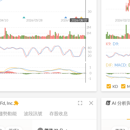
30
04/10
2026/05/28
2026/07/16
2026/02/2
2026/08/07
2M
1M
K9:
D9:
80
50
20
DIF:
MACD:
1
0
-1
KD
fullscreen
close
d, Inc.
AI 分
extension
趨勢動能
波段訊號
存股收息