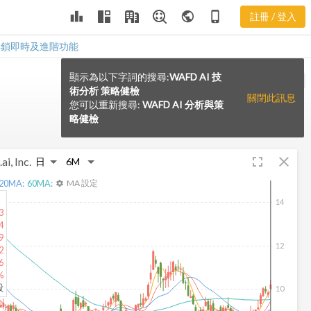
leaderboard
public
phone_iphone
註冊 / 登入
解鎖即時及進階功能
顯示為以下字詞的搜尋:
WAFD AI 技
VS
術分析 策略健檢
關閉此訊息
您可以重新搜尋:
WAFD AI 分析與策
略健檢
fullscreen
close
ai, Inc.
20
MA:
60
MA:
MA 設定
settings
14
3
4
9
12
2
6
%
股
10