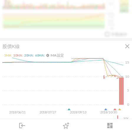
50K
1393.1
1381.1
%
100%
%
75%
%
50%
%
25%
%
0%
手勢操作
close
股價K線
MA 設定
5
MA:
10
MA:
20
MA:
60
MA:
settings
15
10
arrow_drop_up
PL 指標:
94.88
%
5
0
2018/06/11
2018/07/27
2018/09/13
2018/10/30
30K
20K
login
dashboard
10K
市場
追蹤
下單
交易
登入