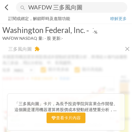
arrow_back_ios
search
Washington Federal, Inc.
-
-%
量:
-
股
訂閱或綁定，解鎖即時及進階功能
瞭解更多
Washington Federal, Inc.
-
-
-%
WAFDW
NASDAQ
量:
-
股
更新:
-
close
三多風向圖
extension
本圖運用機器運算將股價成本變動經過雙重分析，將傳統 6 條均線彙整
為三多線，用以分析短、中、長期趨勢。
顯示長多線
顯示高低點
短多
H.C.
arrow_drop_up
arrow_drop_up
短多線:
1426.00
中多線:
1366.85
長多線:
-
1496.0
1,400
1474.0
1195.22
1185.26
1,200
1155.38
1100.60
「三多風向圖」卡片，為長予投資學院與富果合作開發。
1140.44
1130.48
1120.52
1060.76
1,000
這個圖是運用機器運算將股價成本變動經過雙重分析，把
899.40
傳統 6 條均線彙整為三多線，用以分析短、中、長期股價
查看卡片內容
800
1426.0
812.75
趨勢。
2025/04/23
2025/07/16
2025/08/20
2025/09/24
100K