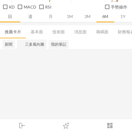
KD
MACD
RSI
手勢操作
日
週
月
1M
3M
6M
1Y
推薦卡片
基本面
技術面
消息面
籌碼面
財務報
新聞
三多風向圖
我的筆記
login
dashboard
市場
追蹤
下單
交易
登入