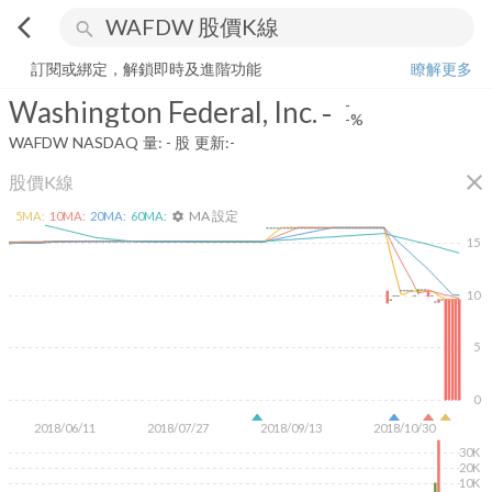
arrow_back_ios
search
Washington Federal, Inc.
-
-%
量:
-
股
訂閱或綁定，解鎖即時及進階功能
瞭解更多
Washington Federal, Inc.
-
-
-%
WAFDW
NASDAQ
量:
-
股
更新:
-
close
股價K線
MA 設定
5
MA:
10
MA:
20
MA:
60
MA:
settings
15
10
5
0
2018/06/11
2018/07/27
2018/09/13
2018/10/30
30K
20K
10K