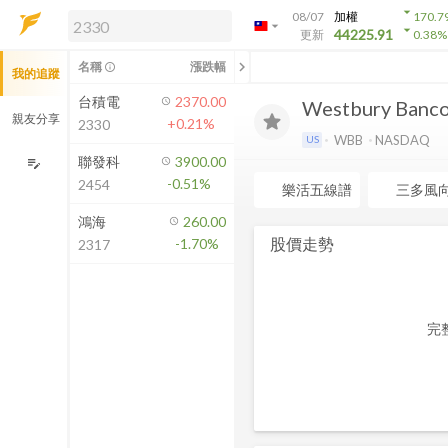
arrow_drop_down
08/07
加權
170.7
arrow_drop_down
arrow_drop_down
解鎖即時行情及進階功能
44225.91
更新
0.38
%
「綁定合作券商帳戶」或「訂閱任一
chevron_left
名稱
漲跌幅
info_outline
我的追蹤
方案」，即可解鎖以下功能：
即時行情
台積電
2370.00
Westbury Bancor
即時市況與排行
親友分享
+0.21%
2330
到價通知
WBB
NASDAQ
US
成交金額熱力圖
聯發科
3900.00
edit_note
-0.51%
2454
前往方案訂閱
樂活五線譜
三多風
如何綁定合作券商
鴻海
260.00
股價走勢
-1.70%
2317
完