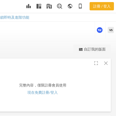
leaderboard
public
phone_iphone
註冊 / 登入
WBB
WBB
解鎖即時及進階功能
VS
更強大的進階價量圖表
自訂我的版面
view_quilt
完整內容，僅限註冊會員使用
fullscreen
close
註冊/登入解鎖
完整內容，僅限註冊會員使用
現在免費註冊/登入