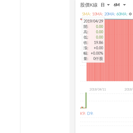
股價K線
5
MA:
10
MA:
20
MA:
60
MA:
settings
2019/04/29
開
:
0.00
高
:
0.00
低
:
0.00
收
:
19.86
漲
:
+0.00
幅
:
+0.00%
量
:
0仟股
2018/04/11
2018/
K9:
D9: