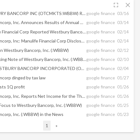
fullscreen
close
Will WESTBURY BANCORP INC (OTCMKTS:WBBW) Run Out of Steam Soon? Short Interest ...
google finance
03/16
Westbury Bancorp, Inc. Announces Results of Annual Meeting
google finance
03/14
Why Manulife Financial Corp Reported Westbury Bancorp, Inc Position?
google finance
02/14
Westbury Bancorp, Inc: Manulife Financial Corp Disclosed Stake
google finance
02/14
on Westbury Bancorp, Inc. (:WBBW)
google finance
02/12
Investors Taking Note of Westbury Bancorp, Inc. (:WBBW) Today
google finance
02/10
It Seems WESTBURY BANCORP INCORPORATED (OTCMKTS:WBBW) Will Go Up. Just ...
google finance
02/04
corp dinged by tax law
google finance
01/27
ts 1Q profit
google finance
01/26
Westbury Bancorp, Inc. Reports Net Income for the Three Months Ended December ...
google finance
01/26
Focus to Westbury Bancorp, Inc. (:WBBW)
google finance
01/25
corp, Inc. (:WBBW) in the News
google finance
01/23
1
»