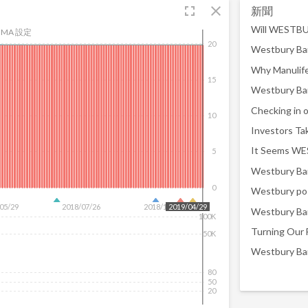
fullscreen
close
新聞
MA 設定
20
15
Checking in 
10
5
Westbury Ban
0
Westbury pos
05/29
2018/07/26
2018/12/31
2019/04/29
100K
Turning Our 
50K
Westbury Ban
80
50
20