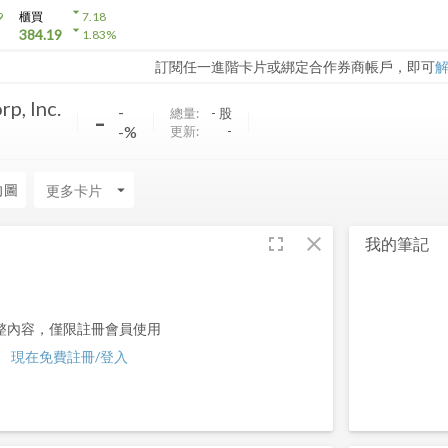
arrow_drop_down
9
櫃買
7.18
arrow_drop_down
384.19
1.83
%
訂閱任一進階卡片或綁定合作券商帳戶，即可
p, Inc.
-
-
總量:
-
股
-%
更新:
-
向圖
arrow_drop_down
fullscreen
close
我的筆記
整內容，僅限註冊會員使用
現在免費註冊/登入