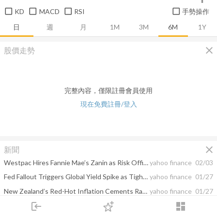
KD
MACD
RSI
手勢操作
日
週
月
1M
3M
6M
1Y
close
股價走勢
完整內容，僅限註冊會員使用
現在免費註冊/登入
close
新聞
Westpac Hires Fannie Mae’s Zanin as Risk Officer, Cuts Jobs
yahoo finance
02/03
Fed Fallout Triggers Global Yield Spike as Tighter Policy Looms
yahoo finance
01/27
New Zealand’s Red-Hot Inflation Cements Rate-Hike Expectations
yahoo finance
01/27
login
dashboard
Australia’s Core Inflation Breaks Above RBA Target Midpoint
yahoo finance
01/25
市場
追蹤
下單
交易
登入