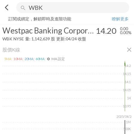
arrow_back_ios
search
Westpac Banking Corporation
14.20
0.00%
量:
1,142,639
股
訂閱或綁定，解鎖即時及進階功能
瞭解更多
Westpac Banking Corporation
14.20
0.00
0.00%
WBK
NYSE
量:
1,142,639
股
更新:
04/24 收盤
close
股價K線
MA 設定
5
MA:
10
MA:
20
MA:
60
MA:
settings
14.2
14.15
14.1
14.05
14
13.95
2025/04/24
1M
500K