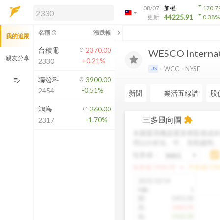
arrow_drop_down
08/07
加權
170.7
arrow_drop_down
arrow_drop_down
解鎖即時行情及進階功能
44225.91
更新
0.38
%
「綁定合作券商帳戶」或「訂閱任一
chevron_left
名稱
漲跌幅
info_outline
我的追蹤
方案」，即可解鎖以下功能：
即時行情
台積電
2370.00
WESCO Internati
即時市況與排行
親友分享
+0.21%
2330
到價通知
WCC
NYSE
US
成交金額熱力圖
聯發科
3900.00
edit_note
-0.51%
2454
前往方案訂閱
新聞
樂活五線譜
股
如何綁定合作券商
鴻海
260.00
三多風向圖
-1.70%
extension
2317
本圖運用機器運算將股價成本
用以分析短、中、長期趨勢
短多線：
arrow_drop_up
短多線:
1426.00
中多線:
136
2025/10/14
K數
:
1
開
:
1455.00
高
:
1460.00
低
:
1420.00