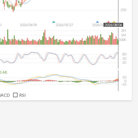
250
0
2026/04/09
2026/05/27
2026/07/15
2026/08/06
2M
1M
500K
80
50
20
D-M:
10
0
-10
MACD
RSI