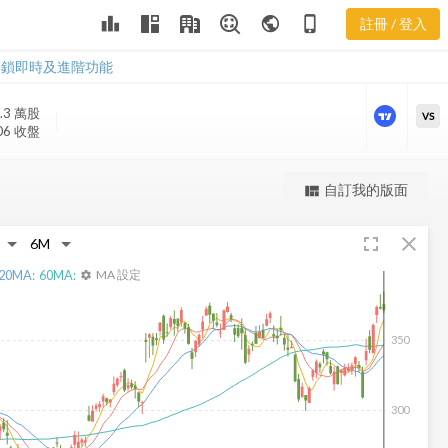
WCC 三多風
leaderboard
public
phone_iphone
註冊 / 登入
向圖
WCC 三多風向圖
解鎖即時及進階功能
.3 萬
股
VS
06 收盤
更強大的進階價量圖表
自訂我的版面
view_quilt
完整內容，僅限註冊會員使用
fullscreen
close
註冊/登入解鎖
20
MA:
60
MA:
MA 設定
settings
350
300