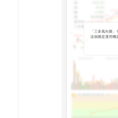
收
:
1425.00
跌
:
-30.00
1155.
幅
:
-2.06%
1100.60
量
:
42,092張
量5MA
:
▲ 43,010張
1060.76
三多量
:
-
「三多風向圖」
899.40
這個圖是運用機
傳統 6 條均線
趨勢。
812.75
2025/04/23
2025/07/
arrow_drop_up
100%
PL 指標:
94.88
%
75%
50%
25%