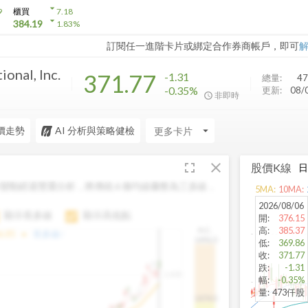
arrow_drop_down
9
櫃買
7.18
arrow_drop_down
384.19
1.83
%
訂閱任一進階卡片或綁定合作券商帳戶，即可
onal, Inc.
371.77
-1.31
總量:
47
-0.35%
更新:
08/
非即時
價走勢
AI 分析與策略健檢
arrow_drop_down
fullscreen
close
股價K線
變動經過雙重分析，將傳統 6 條均線彙整為三多線，
5
MA:
10
MA:
。
2026/08/06
顯示長多線
顯示高低點
開
:
376.15
高
:
385.37
H.C.
arrow_drop_up
6.85
長多線:
-
1496.0
低
:
369.86
收
:
371.77
跌
:
-1.31
1,400
幅
:
-0.35%
量
:
473仟股
1474.0