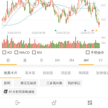
115
110
2026/02/19
2026/04/08
2026/05/26
2026/07/14
4M
2M
KD
MACD
RSI
手勢操作
日
週
月
1M
3M
6M
1Y
推薦卡片
基本面
技術面
消息面
籌碼面
財務報
新聞
樂活五線譜
三多風向圖
我的筆記
AI 分析與策略健檢
login
dashboard
市場
追蹤
下單
交易
登入