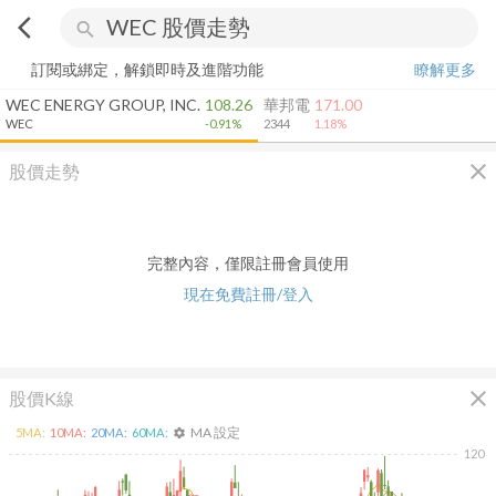
arrow_back_ios
search
訂閱或綁定，解鎖即時及進階功能
瞭解更多
WEC ENERGY GROUP, INC.
108.26
華邦電
171.00
WEC
-0.91%
2344
1.18%
close
股價走勢
完整內容，僅限註冊會員使用
現在免費註冊/登入
close
股價K線
MA 設定
5
MA:
10
MA:
20
MA:
60
MA:
settings
120