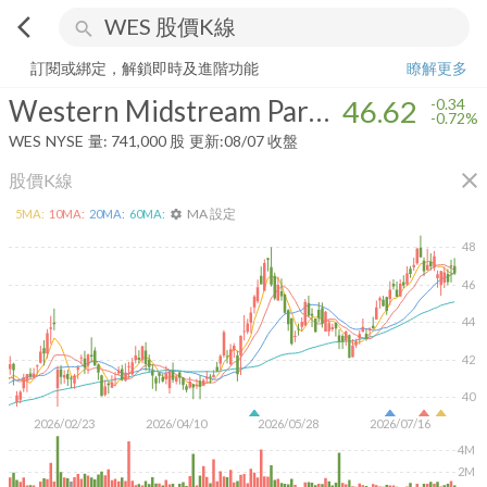
arrow_back_ios
search
Western Midstream Partners, LP
46.62
-0.72%
量:
741,000
股
訂閱或綁定，解鎖即時及進階功能
瞭解更多
Western Midstream Partners, LP
46.62
-0.34
-0.72%
WES
NYSE
量:
741,000
股
更新:
08/07 收盤
close
股價K線
MA 設定
5
MA:
10
MA:
20
MA:
60
MA:
settings
48
46
44
42
40
2026/02/23
2026/04/10
2026/05/28
2026/07/16
4M
2M