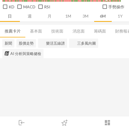
KD
MACD
RSI
手勢操作
日
週
月
1M
3M
6M
1Y
推薦卡片
基本面
技術面
消息面
籌碼面
財務報
新聞
股價走勢
樂活五線譜
三多風向圖
AI 分析與策略健檢
login
dashboard
市場
追蹤
下單
交易
登入