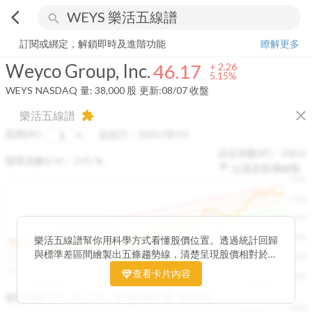
arrow_back_ios
search
Weyco Group, Inc.
46.17
+
5.15%
量:
38,000
股
訂閱或綁定，解鎖即時及進階功能
瞭解更多
Weyco Group, Inc.
46.17
+
2.26
5.15%
WEYS
NASDAQ
量:
38,000
股
更新:
08/07 收盤
close
樂活五線譜
extension
區間(年)
起始日：
2025/08/11
決定係數(R²)：
0.815
變異係數(CV)：
2.91
%
以還原股價繪製
1500
1400
1300
1200
樂活五線譜幫你用科學方式看懂股價位置。透過統計回歸
與標準差區間繪製出五條趨勢線，清楚呈現股價相對於長
1100
期均衡區間的位置。當股價落在上方紅色區間，代表股價
查看卡片內容
1000
已偏離長期平均、短線可能過熱；反之，若接近下方綠色
2025/08
2025/09
2025/09
2025/10
區間，則可能出現被低估的買進機會。五線譜不只是技術
收盤距離上限:
10.17
%
收盤距離下限:
38.09
%
1500
分析，更是幫助你掌握「合理價帶」與「長期趨勢」的工