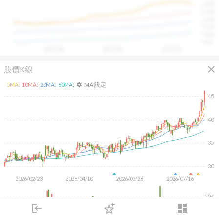
1400
具，讓投資判斷更有依據、更有信心。
1300
1200
1100
1000
900
2025/08
2025/09
2025/10
close
股價K線
MA 設定
5
MA:
10
MA:
20
MA:
60
MA:
settings
45
40
35
30
2026/02/23
2026/04/10
2026/05/28
2026/07/16
50K
login
dashboard
市場
追蹤
下單
交易
登入
KD
MACD
RSI
手勢操作