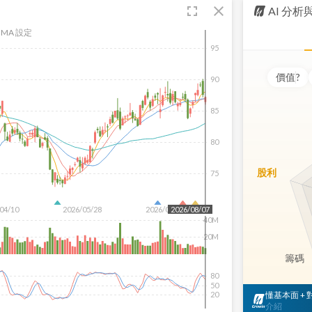
fullscreen
close
AI 分
MA 設定
95
價值
?
90
85
80
股利
75
04/10
2026/05/28
2026/07/16
2026/08/07
40M
20M
籌碼
80
50
懂基本面 +
20
介紹