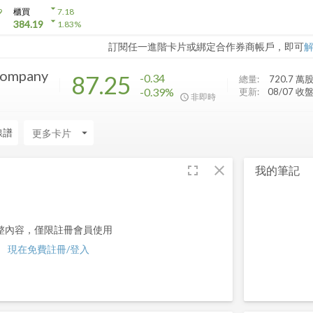
arrow_drop_down
9
櫃買
7.18
arrow_drop_down
384.19
1.83
%
訂閱任一進階卡片或綁定合作券商帳戶，即可
Company
87.25
-0.34
總量:
720.7 萬
-0.39%
更新:
08/07 收
非即時
線譜
arrow_drop_down
fullscreen
close
我的筆記
整內容，僅限註冊會員使用
現在免費註冊/登入