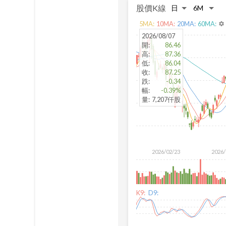
股價K線
5
MA:
10
MA:
20
MA:
60
MA:
settings
2026/08/07
開
:
86.46
高
:
87.36
低
:
86.04
收
:
87.25
跌
:
-0.34
幅
:
-0.39%
量
:
7,207仟股
2026/02/23
2026/
K9:
D9: