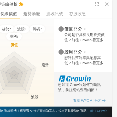
fullscreen
close
析與策略健檢
extension
長線價值
趨勢動能
波段訊號
存股收息
價值
??
分
趨勢
?
波段
?
籌碼
?
公司是否具有長期投資價
股利
?
值？前往 Growin 看更多細
價值
節
股利
??
分
想評估殖利率與配息高
低？前往 Growin 看更多細
趨勢
節
想知道 Growin 如何判斷訊
號，前往網站查看細節！
波段
查看 WFC AI 分析
 對的進場時機！來認識 AI 技術面輔助工具，找出更具優勢的買點！
前往 Growin