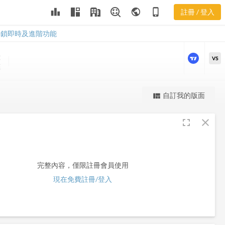
leaderboard
public
phone_iphone
註冊 / 登入
WFC
WFC
解鎖即時及進階功能
股
VS
盤
更強大的進階價量圖表
自訂我的版面
view_quilt
完整內容，僅限註冊會員使用
fullscreen
close
註冊/登入解鎖
完整內容，僅限註冊會員使用
現在免費註冊/登入