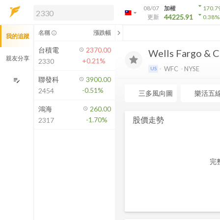
arrow_drop_down
08/07
加權
170.7
arrow_drop_down
arrow_drop_down
解鎖即時行情及進階功能
44225.91
更新
0.38
%
「綁定合作券商帳戶」或「訂閱任一
chevron_left
名稱
漲跌幅
info_outline
我的追蹤
方案」，即可解鎖以下功能：
即時行情
台積電
2370.00
Wells Fargo & 
即時市況與排行
親友分享
+0.21%
2330
到價通知
WFC
NYSE
US
成交金額熱力圖
聯發科
3900.00
edit_note
-0.51%
2454
前往方案訂閱
三多風向圖
樂活五
如何綁定合作券商
鴻海
260.00
股價走勢
-1.70%
2317
完