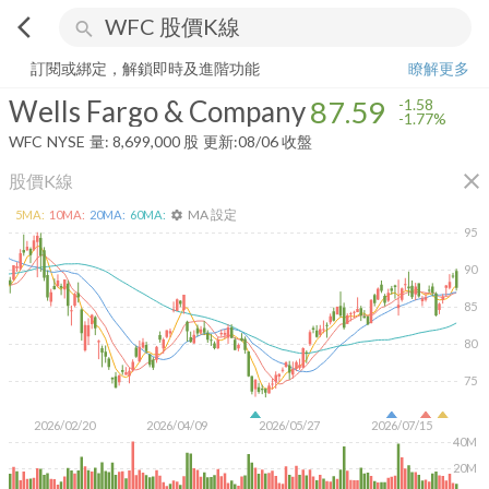
arrow_back_ios
search
Wells Fargo & Company
87.59
-1.77%
量:
8,699,000
股
訂閱或綁定，解鎖即時及進階功能
瞭解更多
Wells Fargo & Company
87.59
-1.58
-1.77%
WFC
NYSE
量:
8,699,000
股
更新:
08/06 收盤
close
股價K線
MA 設定
5
MA:
10
MA:
20
MA:
60
MA:
settings
95
90
85
80
75
2026/02/20
2026/04/09
2026/05/27
2026/07/15
40M
20M