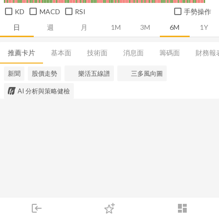
KD
MACD
RSI
手勢操作
日
週
月
1M
3M
6M
1Y
推薦卡片
基本面
技術面
消息面
籌碼面
財務報
新聞
股價走勢
樂活五線譜
三多風向圖
AI 分析與策略健檢
login
dashboard
市場
追蹤
下單
交易
登入