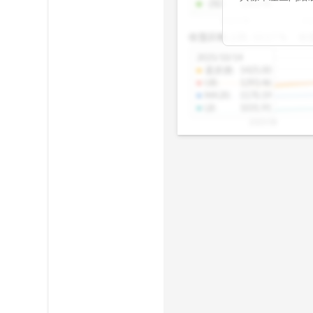
-2SD
:
1303.48
期均衡區間的位
2025/08
20
已偏離長期平均
收盤距離上限:
10.17
%
收
區間，則可能出
分析，更是幫助
2025/10/14
具，讓投資判斷
還原價
:
1425.00
UB
:
1293.46
MA20
:
1170.19
LB
:
1031.91
2025/08