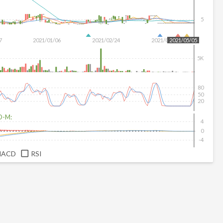
5
7
2021/01/06
2021/02/24
2021/04/13
2021/05/05
5K
80
50
20
D-M:
4
0
-4
MACD
RSI