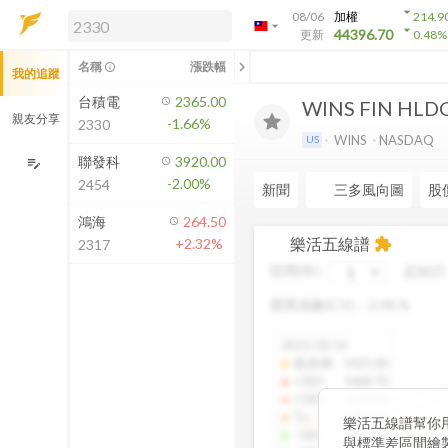
arrow_drop_down
08/06
加權
214.9
arrow_drop_down
arrow_drop_down
解鎖即時行情及進階功能
44396.70
更新
0.48
%
「綁定合作券商帳戶」或「訂閱任一
chevron_left
名稱
漲跌幅
info_outline
我的追蹤
方案」，即可解鎖以下功能：
即時行情
台積電
2365.00
WINS FIN HLD
即時市況與排行
親友分享
-1.66%
2330
到價通知
WINS
NASDAQ
US
成交金額熱力圖
聯發科
3920.00
edit_note
-2.00%
2454
前往方案訂閱
新聞
三多風向圖
股
如何綁定合作券商
鴻海
264.50
樂活五線譜
+2.32%
extension
2317
區間(年)
起始日
變異係數(CV)：
2.98
%
2025/10/14
還原價
:
1425.00
+2SD
:
1468.70
+1SD
:
1428.01
TL
:
1386.85
樂活五線譜幫你
-1SD
:
1345.34
與標準差區間繪