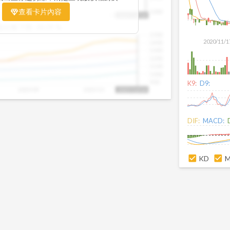
置。當股價落在上方紅色區間，代表股價
查看卡片內容
1000
25/09
2025/09
2025/10
2025/10/14
、短線可能過熱；反之，若接近下方綠色
盤距離下限:
38.09
%
現被低估的買進機會。五線譜不只是技術
1500
你掌握「合理價帶」與「長期趨勢」的工
2020/11/1
1400
更有依據、更有信心。
1300
1200
1100
1000
900
K9:
D9:
2025/09
2025/10
2025/10/14
DIF:
MACD:
KD