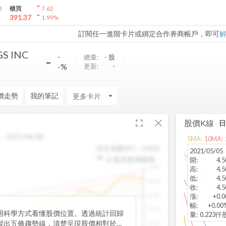
arrow_drop_up
0
櫃買
7.62
arrow_drop_up
391.37
1.99
%
訂閱任一進階卡片或綁定合作券商帳戶，即可
GS INC
-
-
總量:
-
股
-%
更新:
-
價走勢
我的筆記
arrow_drop_down
fullscreen
close
股價K線
：
2025/08/08
5
MA:
10
MA:
決定係數(R²)：
0.805
2021/05/05
以還原股價繪製
開
:
4.5
1500
高
:
4.5
低
:
4.5
1400
收
:
4.5
1300
漲
:
+0.0
幅
:
+0.00
1200
用科學方式看懂股價位置。透過統計回歸
量
:
0.223仟
製出五條趨勢線，清楚呈現股價相對於長
1100