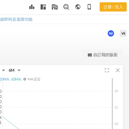
WINS 樂活五
leaderboard
public
phone_iphone
註冊 / 登入
線譜
WINS 樂活五線譜
解鎖即時及進階功能
VS
更強大的進階價量圖表
自訂我的版面
view_quilt
完整內容，僅限註冊會員使用
fullscreen
close
註冊/登入解鎖
20
MA:
60
MA:
MA 設定
settings
0
20
0
0
0
15
0
%
股
10